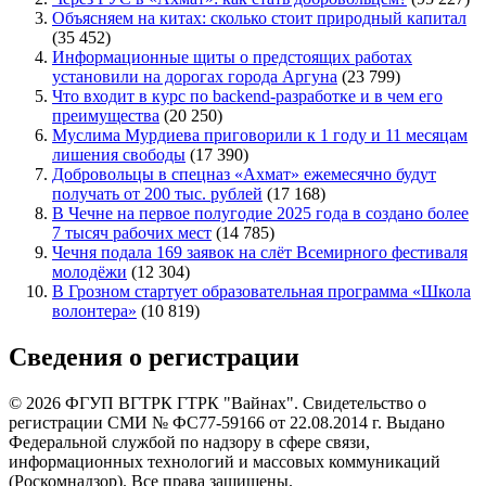
Объясняем на китах: сколько стоит природный капитал
(35 452)
Информационные щиты о предстоящих работах
установили на дорогах города Аргуна
(23 799)
Что входит в курс по backend-разработке и в чем его
преимущества
(20 250)
Муслима Мурдиева приговорили к 1 году и 11 месяцам
лишения свободы
(17 390)
Добровольцы в спецназ «Ахмат» ежемесячно будут
получать от 200 тыс. рублей
(17 168)
В Чечне на первое полугодие 2025 года в создано более
7 тысяч рабочих мест
(14 785)
Чечня подала 169 заявок на слёт Всемирного фестиваля
молодёжи
(12 304)
В Грозном стартует образовательная программа «Школа
волонтера»
(10 819)
Сведения о регистрации
© 2026 ФГУП ВГТРК ГТРК "Вайнах". Свидетельство о
регистрации СМИ № ФС77-59166 от 22.08.2014 г. Выдано
Федеральной службой по надзору в сфере связи,
информационных технологий и массовых коммуникаций
(Роскомнадзор). Все права защищены.