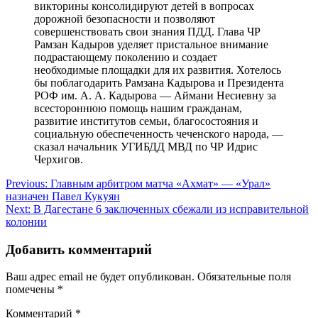
викторины консолидируют детей в вопросах
дорожной безопасности и позволяют
совершенствовать свои знания ПДД. Глава ЧР
Рамзан Кадыров уделяет пристальное внимание
подрастающему поколению и создает
необходимые площадки для их развития. Хотелось
бы поблагодарить Рамзана Кадырова и Президента
РОФ им. А. А. Кадырова — Аймани Несиевну за
всестороннюю помощь нашим гражданам,
развитие институтов семьи, благосостояния и
социальную обеспеченность чеченского народа, —
сказал начальник УГИБДД МВД по ЧР Идрис
Черхигов.
Навигация
Previous:
Главным арбитром матча «Ахмат» — «Урал»
назначен Павел Кукуян
по
Next:
В Дагестане 6 заключенных сбежали из исправительной
записям
колонии
Добавить комментарий
Ваш адрес email не будет опубликован.
Обязательные поля
помечены
*
Комментарий
*