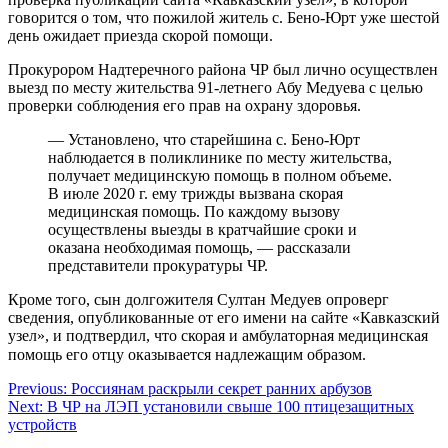
говорится о том, что пожилой житель с. Бено-Юрт уже шестой
день ожидает приезда скорой помощи.
Прокурором Надтеречного района ЧР был лично осуществлен
выезд по месту жительства 91-летнего Абу Медуева с целью
проверки соблюдения его прав на охрану здоровья.
— Установлено, что старейшина с. Бено-Юрт
наблюдается в поликлинике по месту жительства,
получает медицинскую помощь в полном объеме.
В июле 2020 г. ему трижды вызвана скорая
медицинская помощь. По каждому вызову
осуществлены выезды в кратчайшие сроки и
оказана необходимая помощь, — рассказали
представители прокуратуры ЧР.
Кроме того, сын долгожителя Султан Медуев опроверг
сведения, опубликованные от его имени на сайте «Кавказский
узел», и подтвердил, что скорая и амбулаторная медицинская
помощь его отцу оказывается надлежащим образом.⠀
Навигация
Previous:
Россиянам раскрыли секрет ранних арбузов
Next:
В ЧР на ЛЭП установили свыше 100 птицезащитных
по
устройств
записям