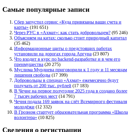
Самые популярные записи
Сбер запустил сервис «Куда привязаны ваши счета и
карты»
(191 651)
Через РУС в «Ахмат»: как стать добровольцем?
(95 246)
Объясняем на китах: сколько стоит природный капитал
(35 462)
Информационные щиты о предстоящих работах
установили на дорогах города Аргуна
(23 807)
Что входит в курс по backend-разработке и в чем его
преимущества
(20 275)
Муслима Мурдиева приговорили к 1 году и 11 месяцам
лишения свободы
(17 399)
Добровольцы в спецназ «Ахмат» ежемесячно будут
получать от 200 тыс. рублей
(17 183)
В Чечне на первое полугодие 2025 года в создано более
7 тысяч рабочих мест
(14 791)
Чечня подала 169 заявок на слёт Всемирного фестиваля
молодёжи
(12 332)
В Грозном стартует образовательная программа «Школа
волонтера»
(10 825)
Сведения о регистрации