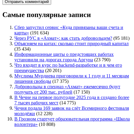
Самые популярные записи
Сбер запустил сервис «Куда привязаны ваши счета и
карты»
(191 634)
Через РУС в «Ахмат»: как стать добровольцем?
(95 181)
Объясняем на китах: сколько стоит природный капитал
(35 434)
Информационные щиты о предстоящих работах
установили на дорогах города Аргуна
(23 790)
Что входит в курс по backend-разработке и в чем его
преимущества
(20 201)
Муслима Мурдиева приговорили к 1 году и 11 месяцам
лишения свободы
(17 375)
Добровольцы в спецназ «Ахмат» ежемесячно будут
получать от 200 тыс. рублей
(17 150)
В Чечне на первое полугодие 2025 года в создано более
7 тысяч рабочих мест
(14 775)
Чечня подала 169 заявок на слёт Всемирного фестиваля
молодёжи
(12 228)
В Грозном стартует образовательная программа «Школа
волонтера»
(10 808)