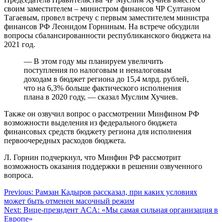
своим заместителем – министром финансов ЧР Султаном
Тагаевым, провел встречу с первым заместителем министра
финансов РФ Леонидом Горниным. На встрече обсудили
вопросы сбалансированности республиканского бюджета на
2021 год.
— В этом году мы планируем увеличить
поступления по налоговым и неналоговым
доходам в бюджет региона до 15,4 млрд. рублей,
что на 6,3% больше фактического исполнения
плана в 2020 году, — сказал Муслим Хучиев.
Также он озвучил вопрос о рассмотрении Минфином РФ
возможности выделения из федерального бюджета
финансовых средств бюджету региона для исполнения
первоочередных расходов бюджета.
Л. Горнин подчеркнул, что Минфин РФ рассмотрит
возможность оказания поддержки в решении озвученного
вопроса.
Навигация
Previous:
Рамзан Кадыров рассказал, при каких условиях
может быть отменен масочный режим
по
Next:
Вице-президент ACA: «Мы самая сильная организация в
записям
Европе»