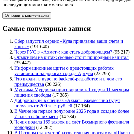
последующих моих комментариев.
Самые популярные записи
Сбер запустил сервис «Куда привязаны ваши счета и
карты»
(191 640)
Через РУС в «Ахмат»: как стать добровольцем?
(95 217)
Объясняем на китах: сколько стоит природный капитал
(35 447)
Информационные щиты о предстоящих работах
установили на дорогах города Аргуна
(23 795)
Что входит в курс по backend-разработке и в чем его
преимущества
(20 226)
Муслима Мурдиева приговорили к 1 году и 11 месяцам
лишения свободы
(17 385)
Добровольцы в спецназ «Ахмат» ежемесячно будут
получать от 200 тыс. рублей
(17 164)
В Чечне на первое полугодие 2025 года в создано более
7 тысяч рабочих мест
(14 784)
Чечня подала 169 заявок на слёт Всемирного фестиваля
молодёжи
(12 282)
В Грозном стартует образовательная программа «Школа