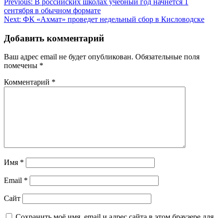
Навигация
Previous:
В российских школах учебный год начнется 1
сентября в обычном формате
по
Next:
ФК «Ахмат» проведет недельный сбор в Кисловодске
записям
Добавить комментарий
Ваш адрес email не будет опубликован.
Обязательные поля
помечены
*
Комментарий
*
Имя
*
Email
*
Сайт
Сохранить моё имя, email и адрес сайта в этом браузере для