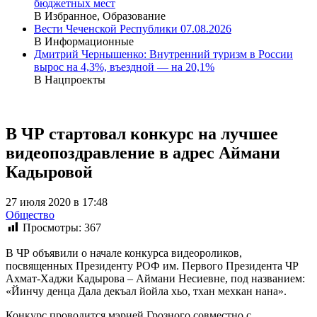
бюджетных мест
В Избранное, Образование
Вести Чеченской Республики 07.08.2026
В Информационные
Дмитрий Чернышенко: Внутренний туризм в России
вырос на 4,3%, въездной — на 20,1%
В Нацпроекты
В ЧР стартовал конкурс на лучшее
видеопоздравление в адрес Аймани
Кадыровой
27 июля 2020 в 17:48
Общество
Просмотры:
367
В ЧР объявили о начале конкурса видеороликов,
посвященных Президенту РОФ им. Первого Президента ЧР
Ахмат-Хаджи Кадырова – Аймани Несиевне, под названием:
«Йинчу денца Дала декъал йойла хьо, тхан мехкан нана».
Конкурс проводится мэрией Грозного совместно с