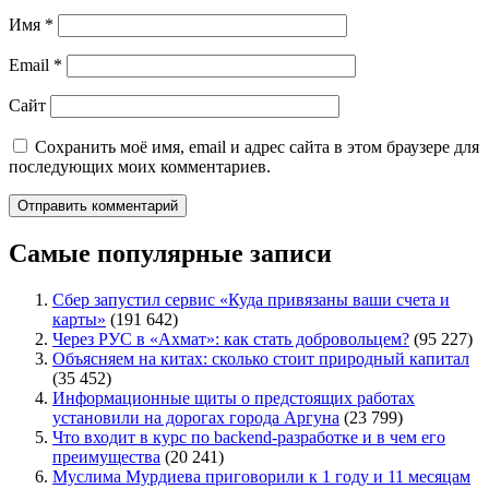
Имя
*
Email
*
Сайт
Сохранить моё имя, email и адрес сайта в этом браузере для
последующих моих комментариев.
Самые популярные записи
Сбер запустил сервис «Куда привязаны ваши счета и
карты»
(191 642)
Через РУС в «Ахмат»: как стать добровольцем?
(95 227)
Объясняем на китах: сколько стоит природный капитал
(35 452)
Информационные щиты о предстоящих работах
установили на дорогах города Аргуна
(23 799)
Что входит в курс по backend-разработке и в чем его
преимущества
(20 241)
Муслима Мурдиева приговорили к 1 году и 11 месяцам