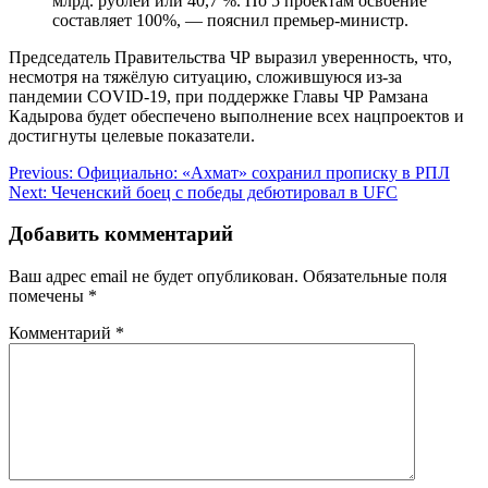
млрд. рублей или 40,7 %. По 5 проектам освоение
составляет 100%, — пояснил премьер-министр.
Председатель Правительства ЧР выразил уверенность, что,
несмотря на тяжёлую ситуацию, сложившуюся из-за
пандемии COVID-19, при поддержке Главы ЧР Рамзана
Кадырова будет обеспечено выполнение всех нацпроектов и
достигнуты целевые показатели.
Навигация
Previous:
Официально: «Ахмат» сохранил прописку в РПЛ
Next:
Чеченский боец с победы дебютировал в UFC
по
записям
Добавить комментарий
Ваш адрес email не будет опубликован.
Обязательные поля
помечены
*
Комментарий
*