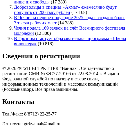
лишения свободы
(17 389)
Добровольцы в спецназ «Ахмат» ежемесячно будут
получать от 200 тыс. рублей
(17 168)
В Чечне на первое полугодие 2025 года в создано более
7 тысяч рабочих мест
(14 785)
Чечня подала 169 заявок на слёт Всемирного фестиваля
молодёжи
(12 300)
В Грозном стартует образовательная программа «Школа
волонтера»
(10 818)
Сведения о регистрации
© 2026 ФГУП ВГТРК ГТРК "Вайнах". Свидетельство о
регистрации СМИ № ФС77-59166 от 22.08.2014 г. Выдано
Федеральной службой по надзору в сфере связи,
информационных технологий и массовых коммуникаций
(Роскомнадзор). Все права защищены.
Контакты
Тел./Факс: 8(8712) 22-25-77
Эл. почта: gtrkvainah@mail.ru