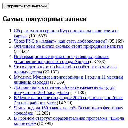
Самые популярные записи
Сбер запустил сервис «Куда привязаны ваши счета и
карты»
(191 633)
Через РУС в «Ахмат»: как стать добровольцем?
(95 169)
Объясняем на китах: сколько стоит природный капитал
(35 428)
Информационные щиты о предстоящих работах
установили на дорогах города Аргуна
(23 783)
Что входит в курс по backend-разработке и в чем его
преимущества
(20 180)
Муслима Мурдиева приговорили к 1 году и 11 месяцам
лишения свободы
(17 369)
Добровольцы в спецназ «Ахмат» ежемесячно будут
получать от 200 тыс. рублей
(17 139)
В Чечне на первое полугодие 2025 года в создано более
7 тысяч рабочих мест
(14 770)
Чечня подала 169 заявок на слёт Всемирного фестиваля
молодёжи
(12 202)
В Грозном стартует образовательная программа «Школа
волонтера»
(10 798)