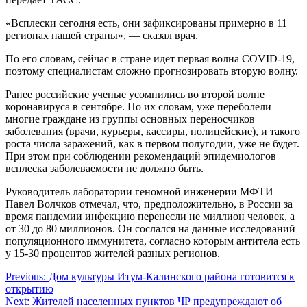
«Всплески сегодня есть, они зафиксированы примерно в 11
регионах нашей страны», — сказал врач.
По его словам, сейчас в стране идет первая волна COVID-19,
поэтому специалистам сложно прогнозировать вторую волну.
Ранее российские ученые усомнились во второй волне
коронавируса в сентябре. По их словам, уже переболели
многие граждане из группы основных переносчиков
заболевания (врачи, курьеры, кассиры, полицейские), и такого
роста числа заражений, как в первом полугодии, уже не будет.
При этом при соблюдении рекомендаций эпидемиологов
всплеска заболеваемости не должно быть.
Руководитель лаборатории геномной инженерии МФТИ
Павел Волчков отмечал, что, предположительно, в России за
время пандемии инфекцию перенесли не миллион человек, а
от 30 до 80 миллионов. Он сослался на данные исследований
популяционного иммунитета, согласно которым антитела есть
у 15-30 процентов жителей разных регионов.
Навигация
Previous:
Дом культуры Итум-Калинского района готовится к
открытию
по
Next:
Жителей населенных пунктов ЧР предупреждают об