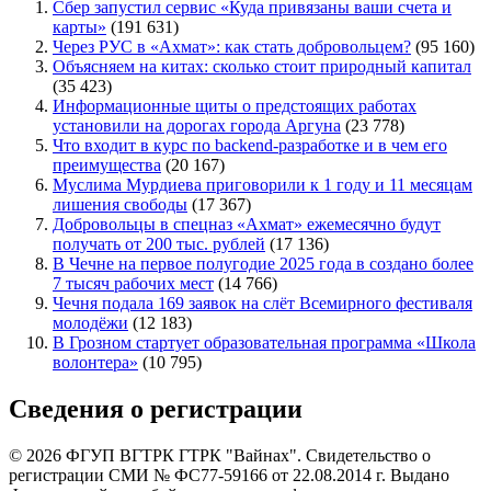
Сбер запустил сервис «Куда привязаны ваши счета и
карты»
(191 631)
Через РУС в «Ахмат»: как стать добровольцем?
(95 160)
Объясняем на китах: сколько стоит природный капитал
(35 423)
Информационные щиты о предстоящих работах
установили на дорогах города Аргуна
(23 778)
Что входит в курс по backend-разработке и в чем его
преимущества
(20 167)
Муслима Мурдиева приговорили к 1 году и 11 месяцам
лишения свободы
(17 367)
Добровольцы в спецназ «Ахмат» ежемесячно будут
получать от 200 тыс. рублей
(17 136)
В Чечне на первое полугодие 2025 года в создано более
7 тысяч рабочих мест
(14 766)
Чечня подала 169 заявок на слёт Всемирного фестиваля
молодёжи
(12 183)
В Грозном стартует образовательная программа «Школа
волонтера»
(10 795)
Сведения о регистрации
© 2026 ФГУП ВГТРК ГТРК "Вайнах". Свидетельство о
регистрации СМИ № ФС77-59166 от 22.08.2014 г. Выдано