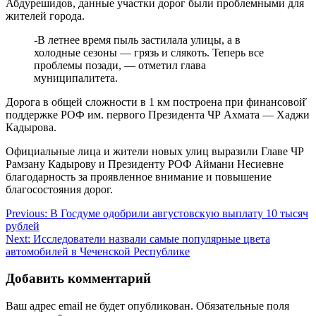
Абдурешидов, данные участки дорог были проблемными для
жителей города.
-В летнее время пыль застилала улицы, а в
холодные сезоны — грязь и слякоть. Теперь все
проблемы позади, — отметил глава
муниципалитета.
Дорога в общей сложности в 1 км построена при финансовой̆
поддержке РОФ им. первого Президента ЧР Ахмата — Хаджи
Кадырова.
Официальные лица и жители новых улиц выразили Главе ЧР
Рамзану Кадырову и Президенту РОФ Аймани Несиевне
благодарность за проявленное внимание и повышение
благосостояния дорог.
Навигация
Previous:
В Госдуме одобрили августовскую выплату 10 тысяч
рублей
по
Next:
Исследователи назвали самые популярные цвета
записям
автомобилей в Чеченской Республике
Добавить комментарий
Ваш адрес email не будет опубликован.
Обязательные поля