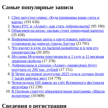
Самые популярные записи
Сбер запустил сервис «Куда привязаны ваши счета и
карты»
(191 636)
Через РУС в «Ахмат»: как стать добровольцем?
(95 190)
Объясняем на китах: сколько стоит природный капитал
(35 439)
Информационные щиты о предстоящих работах
установили на дорогах города Аргуна
(23 791)
Что входит в курс по backend-разработке и в чем его
преимущества
(20 205)
Муслима Мурдиева приговорили к 1 году и 11 месяцам
лишения свободы
(17 378)
Добровольцы в спецназ «Ахмат» ежемесячно будут
получать от 200 тыс. рублей
(17 151)
В Чечне на первое полугодие 2025 года в создано более
7 тысяч рабочих мест
(14 778)
Чечня подала 169 заявок на слёт Всемирного фестиваля
молодёжи
(12 239)
В Грозном стартует образовательная программа «Школа
волонтера»
(10 809)
Сведения о регистрации