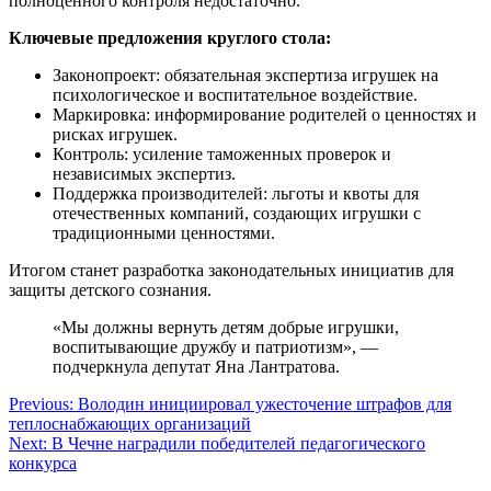
полноценного контроля недостаточно.
Ключевые предложения круглого стола:
Законопроект: обязательная экспертиза игрушек на
психологическое и воспитательное воздействие.
Маркировка: информирование родителей о ценностях и
рисках игрушек.
Контроль: усиление таможенных проверок и
независимых экспертиз.
Поддержка производителей: льготы и квоты для
отечественных компаний, создающих игрушки с
традиционными ценностями.
Итогом станет разработка законодательных инициатив для
защиты детского сознания.
«Мы должны вернуть детям добрые игрушки,
воспитывающие дружбу и патриотизм», —
подчеркнула депутат Яна Лантратова.
Навигация
Previous:
Володин инициировал ужесточение штрафов для
теплоснабжающих организаций
по
Next:
В Чечне наградили победителей педагогического
записям
конкурса