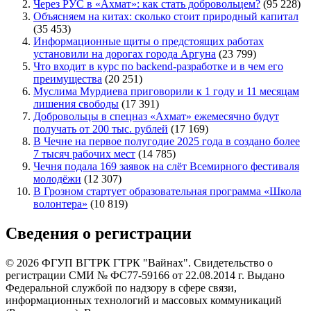
Через РУС в «Ахмат»: как стать добровольцем?
(95 228)
Объясняем на китах: сколько стоит природный капитал
(35 453)
Информационные щиты о предстоящих работах
установили на дорогах города Аргуна
(23 799)
Что входит в курс по backend-разработке и в чем его
преимущества
(20 251)
Муслима Мурдиева приговорили к 1 году и 11 месяцам
лишения свободы
(17 391)
Добровольцы в спецназ «Ахмат» ежемесячно будут
получать от 200 тыс. рублей
(17 169)
В Чечне на первое полугодие 2025 года в создано более
7 тысяч рабочих мест
(14 785)
Чечня подала 169 заявок на слёт Всемирного фестиваля
молодёжи
(12 307)
В Грозном стартует образовательная программа «Школа
волонтера»
(10 819)
Сведения о регистрации
© 2026 ФГУП ВГТРК ГТРК "Вайнах". Свидетельство о
регистрации СМИ № ФС77-59166 от 22.08.2014 г. Выдано
Федеральной службой по надзору в сфере связи,
информационных технологий и массовых коммуникаций