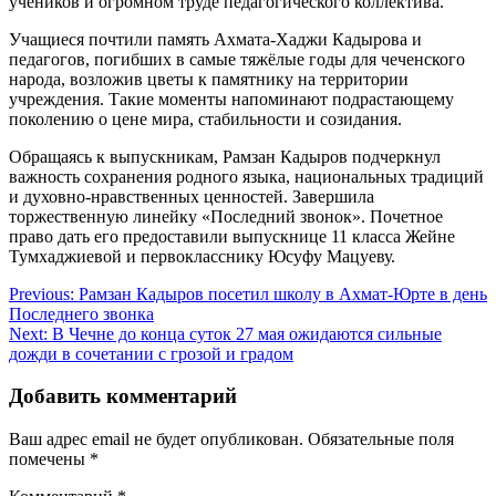
учеников и огромном труде педагогического коллектива.
Учащиеся почтили память Ахмата-Хаджи Кадырова и
педагогов, погибших в самые тяжёлые годы для чеченского
народа, возложив цветы к памятнику на территории
учреждения. Такие моменты напоминают подрастающему
поколению о цене мира, стабильности и созидания.
Обращаясь к выпускникам, Рамзан Кадыров подчеркнул
важность сохранения родного языка, национальных традиций
и духовно-нравственных ценностей. Завершила
торжественную линейку «Последний звонок». Почетное
право дать его предоставили выпускнице 11 класса Жейне
Тумхаджиевой и первокласснику Юсуфу Мацуеву.
Навигация
Previous:
Рамзан Кадыров посетил школу в Ахмат-Юрте в день
Последнего звонка
по
Next:
В Чечне до конца суток 27 мая ожидаются сильные
записям
дожди в сочетании с грозой и градом
Добавить комментарий
Ваш адрес email не будет опубликован.
Обязательные поля
помечены
*