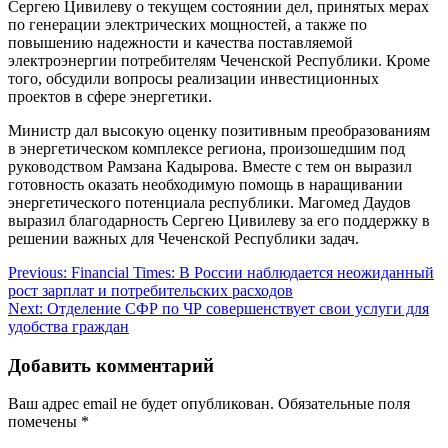
Сергею Цивилеву о текущем состоянии дел, принятых мерах
по генерации электрических мощностей, а также по
повышению надежности и качества поставляемой
электроэнергии потребителям Чеченской Республики. Кроме
того, обсудили вопросы реализации инвестиционных
проектов в сфере энергетики.
Министр дал высокую оценку позитивным преобразованиям
в энергетическом комплексе региона, произошедшим под
руководством Рамзана Кадырова. Вместе с тем он выразил
готовность оказать необходимую помощь в наращивании
энергетического потенциала республики. Магомед Даудов
выразил благодарность Сергею Цивилеву за его поддержку в
решении важных для Чеченской Республики задач.
Навигация
Previous:
Financial Times: В России наблюдается неожиданный
рост зарплат и потребительских расходов
по
Next:
Отделение СФР по ЧР совершенствует свои услуги для
записям
удобства граждан
Добавить комментарий
Ваш адрес email не будет опубликован.
Обязательные поля
помечены
*