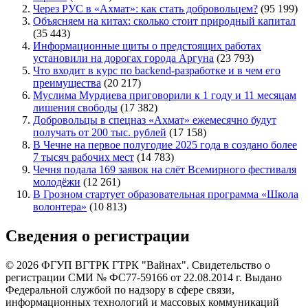
Через РУС в «Ахмат»: как стать добровольцем?
(95 199)
Объясняем на китах: сколько стоит природный капитал
(35 443)
Информационные щиты о предстоящих работах
установили на дорогах города Аргуна
(23 793)
Что входит в курс по backend-разработке и в чем его
преимущества
(20 217)
Муслима Мурдиева приговорили к 1 году и 11 месяцам
лишения свободы
(17 382)
Добровольцы в спецназ «Ахмат» ежемесячно будут
получать от 200 тыс. рублей
(17 158)
В Чечне на первое полугодие 2025 года в создано более
7 тысяч рабочих мест
(14 783)
Чечня подала 169 заявок на слёт Всемирного фестиваля
молодёжи
(12 261)
В Грозном стартует образовательная программа «Школа
волонтера»
(10 813)
Сведения о регистрации
© 2026 ФГУП ВГТРК ГТРК "Вайнах". Свидетельство о
регистрации СМИ № ФС77-59166 от 22.08.2014 г. Выдано
Федеральной службой по надзору в сфере связи,
информационных технологий и массовых коммуникаций