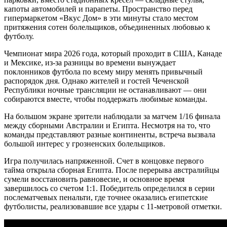
капоты автомобилей и парапеты. Пространство перед
гипермаркетом «Вкус Дом» в эти минуты стало местом
притяжения сотен болельщиков, объединенных любовью к
футболу.
Чемпионат мира 2026 года, который проходит в США, Канаде
и Мексике, из-за разницы во времени вынуждает
поклонников футбола по всему миру менять привычный
распорядок дня. Однако жителей и гостей Чеченской
Республики ночные трансляции не останавливают — они
собираются вместе, чтобы поддержать любимые команды.
На большом экране зрители наблюдали за матчем 1/16 финала
между сборными Австралии и Египта. Несмотря на то, что
команды представляют разные континенты, встреча вызвала
большой интерес у грозненских болельщиков.
Игра получилась напряженной. Счет в концовке первого
тайма открыла сборная Египта. После перерыва австралийцы
сумели восстановить равновесие, и основное время
завершилось со счетом 1:1. Победитель определился в серии
послематчевых пенальти, где точнее оказались египетские
футболисты, реализовавшие все удары с 11-метровой отметки.