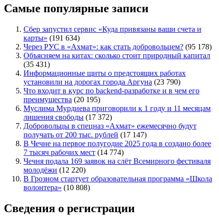
Самые популярные записи
Сбер запустил сервис «Куда привязаны ваши счета и
карты»
(191 634)
Через РУС в «Ахмат»: как стать добровольцем?
(95 178)
Объясняем на китах: сколько стоит природный капитал
(35 431)
Информационные щиты о предстоящих работах
установили на дорогах города Аргуна
(23 790)
Что входит в курс по backend-разработке и в чем его
преимущества
(20 195)
Муслима Мурдиева приговорили к 1 году и 11 месяцам
лишения свободы
(17 372)
Добровольцы в спецназ «Ахмат» ежемесячно будут
получать от 200 тыс. рублей
(17 147)
В Чечне на первое полугодие 2025 года в создано более
7 тысяч рабочих мест
(14 774)
Чечня подала 169 заявок на слёт Всемирного фестиваля
молодёжи
(12 220)
В Грозном стартует образовательная программа «Школа
волонтера»
(10 808)
Сведения о регистрации