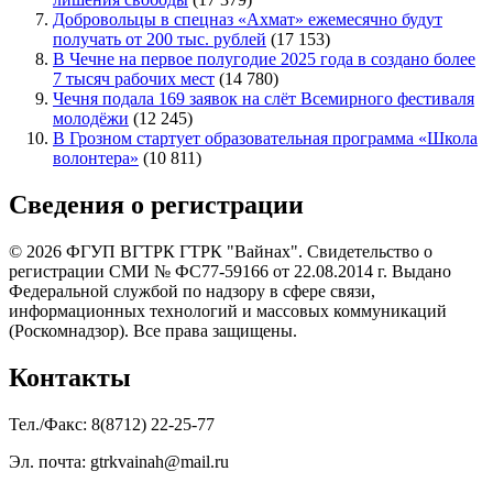
Добровольцы в спецназ «Ахмат» ежемесячно будут
получать от 200 тыс. рублей
(17 153)
В Чечне на первое полугодие 2025 года в создано более
7 тысяч рабочих мест
(14 780)
Чечня подала 169 заявок на слёт Всемирного фестиваля
молодёжи
(12 245)
В Грозном стартует образовательная программа «Школа
волонтера»
(10 811)
Сведения о регистрации
© 2026 ФГУП ВГТРК ГТРК "Вайнах". Свидетельство о
регистрации СМИ № ФС77-59166 от 22.08.2014 г. Выдано
Федеральной службой по надзору в сфере связи,
информационных технологий и массовых коммуникаций
(Роскомнадзор). Все права защищены.
Контакты
Тел./Факс: 8(8712) 22-25-77
Эл. почта: gtrkvainah@mail.ru