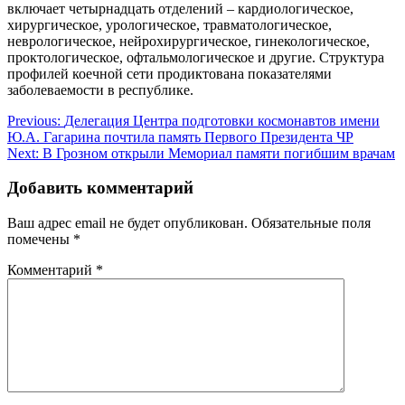
включает четырнадцать отделений – кардиологическое,
хирургическое, урологическое, травматологическое,
неврологическое, нейрохирургическое, гинекологическое,
проктологическое, офтальмологическое и другие. Структура
профилей коечной сети продиктована показателями
заболеваемости в республике.
Навигация
Previous:
Делегация Центра подготовки космонавтов имени
Ю.А. Гагарина почтила память Первого Президента ЧР
по
Next:
В Грозном открыли Мемориал памяти погибшим врачам
записям
Добавить комментарий
Ваш адрес email не будет опубликован.
Обязательные поля
помечены
*
Комментарий
*