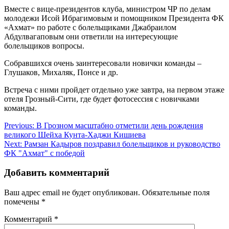
Вместе с вице-президентов клуба, министром ЧР по делам
молодежи Исой Ибрагимовым и помощником Президента ФК
«Ахмат» по работе с болельщиками Джабраилом
Абдулвагаповым они ответили на интересующие
болельщиков вопросы.
Собравшихся очень заинтересовали новички команды –
Глушаков, Михаляк, Понсе и др.
Встреча с ними пройдет отдельно уже завтра, на первом этаже
отеля Грозный-Сити, где будет фотосессия с новичками
команды.
Навигация
Previous:
В Грозном масштабно отметили день рождения
великого Шейха Кунта-Хаджи Кишиева
по
Next:
Рамзан Кадыров поздравил болельщиков и руководство
записям
ФК "Ахмат" с победой
Добавить комментарий
Ваш адрес email не будет опубликован.
Обязательные поля
помечены
*
Комментарий
*