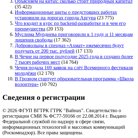
Объясняем на китах: сколько стоит природный капитал
(35 422)
Информационные щиты о предстоящих работах
установили на дорогах города Аргуна
(23 775)
Что входит в курс по backend-разработке и в чем его
преимущества
(20 153)
Муслима Мурдиева приговорили к 1 году и 11 месяцам
лишения свободы
(17 362)
Добровольцы в спецназ «Ахмат» ежемесячно будут
получать от 200 тыс. рублей
(17 133)
В Чечне на первое полугодие 2025 года в создано более
7 тысяч рабочих мест
(14 764)
Чечня подала 169 заявок на слёт Всемирного фестиваля
молодёжи
(12 170)
В Грозном стартует образовательная программа «Школа
волонтера»
(10 792)
Сведения о регистрации
© 2026 ФГУП ВГТРК ГТРК "Вайнах". Свидетельство о
регистрации СМИ № ФС77-59166 от 22.08.2014 г. Выдано
Федеральной службой по надзору в сфере связи,
информационных технологий и массовых коммуникаций
(Роскомнадзор). Все права защищены.