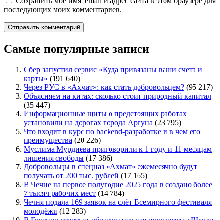
Сохранить моё имя, email и адрес сайта в этом браузере для
последующих моих комментариев.
Самые популярные записи
Сбер запустил сервис «Куда привязаны ваши счета и
карты»
(191 640)
Через РУС в «Ахмат»: как стать добровольцем?
(95 217)
Объясняем на китах: сколько стоит природный капитал
(35 447)
Информационные щиты о предстоящих работах
установили на дорогах города Аргуна
(23 795)
Что входит в курс по backend-разработке и в чем его
преимущества
(20 226)
Муслима Мурдиева приговорили к 1 году и 11 месяцам
лишения свободы
(17 386)
Добровольцы в спецназ «Ахмат» ежемесячно будут
получать от 200 тыс. рублей
(17 165)
В Чечне на первое полугодие 2025 года в создано более
7 тысяч рабочих мест
(14 784)
Чечня подала 169 заявок на слёт Всемирного фестиваля
молодёжи
(12 283)
В Грозном стартует образовательная программа «Школа