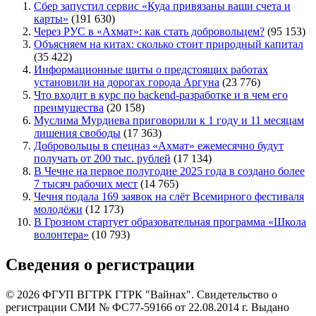
Сбер запустил сервис «Куда привязаны ваши счета и
карты»
(191 630)
Через РУС в «Ахмат»: как стать добровольцем?
(95 153)
Объясняем на китах: сколько стоит природный капитал
(35 422)
Информационные щиты о предстоящих работах
установили на дорогах города Аргуна
(23 776)
Что входит в курс по backend-разработке и в чем его
преимущества
(20 158)
Муслима Мурдиева приговорили к 1 году и 11 месяцам
лишения свободы
(17 363)
Добровольцы в спецназ «Ахмат» ежемесячно будут
получать от 200 тыс. рублей
(17 134)
В Чечне на первое полугодие 2025 года в создано более
7 тысяч рабочих мест
(14 765)
Чечня подала 169 заявок на слёт Всемирного фестиваля
молодёжи
(12 173)
В Грозном стартует образовательная программа «Школа
волонтера»
(10 793)
Сведения о регистрации
© 2026 ФГУП ВГТРК ГТРК "Вайнах". Свидетельство о
регистрации СМИ № ФС77-59166 от 22.08.2014 г. Выдано