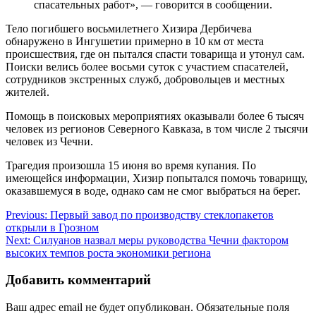
спасательных работ», — говорится в сообщении.
Тело погибшего восьмилетнего Хизира Дербичева
обнаружено в Ингушетии примерно в 10 км от места
происшествия, где он пытался спасти товарища и утонул сам.
Поиски велись более восьми суток с участием спасателей,
сотрудников экстренных служб, добровольцев и местных
жителей.
Помощь в поисковых мероприятиях оказывали более 6 тысяч
человек из регионов Северного Кавказа, в том числе 2 тысячи
человек из Чечни.
Трагедия произошла 15 июня во время купания. По
имеющейся информации, Хизир попытался помочь товарищу,
оказавшемуся в воде, однако сам не смог выбраться на берег.
Навигация
Previous:
Первый завод по производству стеклопакетов
открыли в Грозном
по
Next:
Силуанов назвал меры руководства Чечни фактором
записям
высоких темпов роста экономики региона
Добавить комментарий
Ваш адрес email не будет опубликован.
Обязательные поля