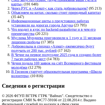
карты»
(191 640)
Через РУС в «Ахмат»: как стать добровольцем?
(95 213)
Объясняем на китах: сколько стоит природный капитал
(35 447)
Информационные щиты о предстоящих работах
установили на дорогах города Аргуна
(23 795)
Что входит в курс по backend-разработке и в чем его
преимущества
(20 221)
Муслима Мурдиева приговорили к 1 году и 11 месяцам
лишения свободы
(17 385)
Добровольцы в спецназ «Ахмат» ежемесячно будут
получать от 200 тыс. рублей
(17 162)
В Чечне на первое полугодие 2025 года в создано более
7 тысяч рабочих мест
(14 783)
Чечня подала 169 заявок на слёт Всемирного фестиваля
молодёжи
(12 279)
В Грозном стартует образовательная программа «Школа
волонтера»
(10 816)
Сведения о регистрации
© 2026 ФГУП ВГТРК ГТРК "Вайнах". Свидетельство о
регистрации СМИ № ФС77-59166 от 22.08.2014 г. Выдано
Федеральной службой по надзору в сфере связи,