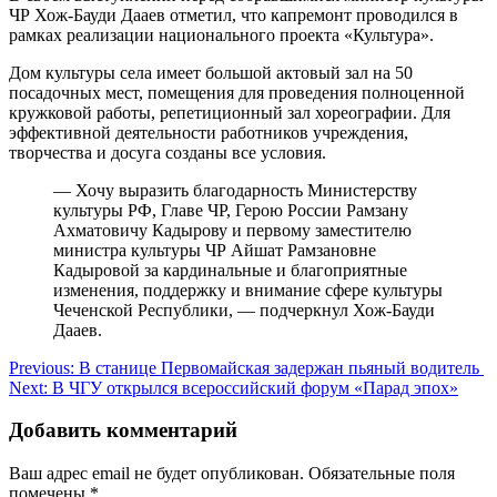
ЧР Хож-Бауди Дааев отметил, что капремонт проводился в
рамках реализации национального проекта «Культура».
Дом культуры села имеет большой актовый зал на 50
посадочных мест, помещения для проведения полноценной
кружковой работы, репетиционный зал хореографии. Для
эффективной деятельности работников учреждения,
творчества и досуга созданы все условия.
— Хочу выразить благодарность Министерству
культуры РФ, Главе ЧР, Герою России Рамзану
Ахматовичу Кадырову и первому заместителю
министра культуры ЧР Айшат Рамзановне
Кадыровой за кардинальные и благоприятные
изменения, поддержку и внимание сфере культуры
Чеченской Республики, — подчеркнул Хож-Бауди
Дааев.
Навигация
Previous:
В станице Первомайская задержан пьяный водитель
Next:
В ЧГУ открылся всероссийский форум «Парад эпох»
по
записям
Добавить комментарий
Ваш адрес email не будет опубликован.
Обязательные поля
помечены
*