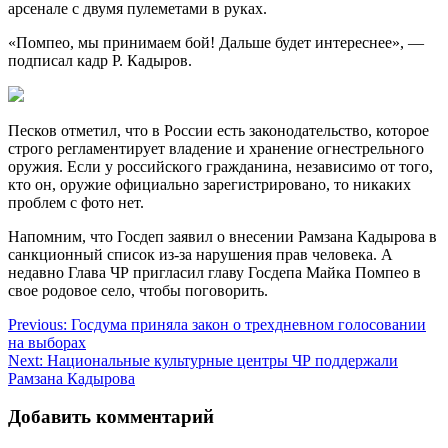
арсенале с двумя пулеметами в руках.
«Помпео, мы принимаем бой! Дальше будет интереснее», —
подписал кадр Р. Кадыров.
Песков отметил, что в России есть законодательство, которое
строго регламентирует владение и хранение огнестрельного
оружия. Если у российского гражданина, независимо от того,
кто он, оружие официально зарегистрировано, то никаких
проблем с фото нет.
Напомним, что Госдеп заявил о внесении Рамзана Кадырова в
санкционный список из-за нарушения прав человека. А
недавно Глава ЧР пригласил главу Госдепа Майка Помпео в
свое родовое село, чтобы поговорить.
Навигация
Previous:
Госдума приняла закон о трехдневном голосовании
на выборах
по
Next:
Национальные культурные центры ЧР поддержали
записям
Рамзана Кадырова
Добавить комментарий