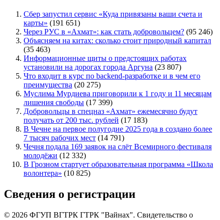
Сбер запустил сервис «Куда привязаны ваши счета и
карты»
(191 651)
Через РУС в «Ахмат»: как стать добровольцем?
(95 246)
Объясняем на китах: сколько стоит природный капитал
(35 463)
Информационные щиты о предстоящих работах
установили на дорогах города Аргуна
(23 807)
Что входит в курс по backend-разработке и в чем его
преимущества
(20 275)
Муслима Мурдиева приговорили к 1 году и 11 месяцам
лишения свободы
(17 399)
Добровольцы в спецназ «Ахмат» ежемесячно будут
получать от 200 тыс. рублей
(17 183)
В Чечне на первое полугодие 2025 года в создано более
7 тысяч рабочих мест
(14 791)
Чечня подала 169 заявок на слёт Всемирного фестиваля
молодёжи
(12 332)
В Грозном стартует образовательная программа «Школа
волонтера»
(10 825)
Сведения о регистрации
© 2026 ФГУП ВГТРК ГТРК "Вайнах". Свидетельство о