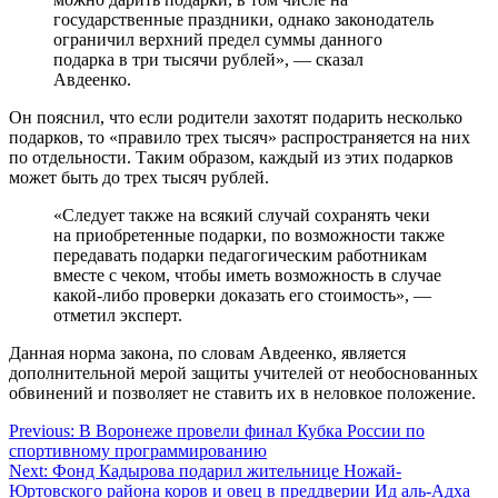
государственные праздники, однако законодатель
ограничил верхний предел суммы данного
подарка в три тысячи рублей», — сказал
Авдеенко.
Он пояснил, что если родители захотят подарить несколько
подарков, то «правило трех тысяч» распространяется на них
по отдельности. Таким образом, каждый из этих подарков
может быть до трех тысяч рублей.
«Следует также на всякий случай сохранять чеки
на приобретенные подарки, по возможности также
передавать подарки педагогическим работникам
вместе с чеком, чтобы иметь возможность в случае
какой-либо проверки доказать его стоимость», —
отметил эксперт.
Данная норма закона, по словам Авдеенко, является
дополнительной мерой защиты учителей от необоснованных
обвинений и позволяет не ставить их в неловкое положение.
Навигация
Previous:
В Воронеже провели финал Кубка России по
спортивному программированию
по
Next:
Фонд Кадырова подарил жительнице Ножай-
записям
Юртовского района коров и овец в преддверии Ид аль-Адха