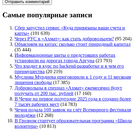
Самые популярные записи
Сбер запустил сервис «Куда привязаны ваши счета и
карты»
(191 639)
Через РУС в «Ахмат»: как стать добровольцем?
(95 204)
Объясняем на китах: сколько стоит природный капитал
(35 444)
Информационные щиты о предстоящих работах
установили на дорогах города Аргуна
(23 793)
Что входит в курс по backend-разработке и в чем его
преимущества
(20 219)
Муслима Мурдиева приговорили к 1 году и 11 месяцам
лишения свободы
(17 385)
Добровольцы в спецназ «Ахмат» ежемесячно будут
получать от 200 тыс. рублей
(17 160)
В Чечне на первое полугодие 2025 года в создано более
7 тысяч рабочих мест
(14 783)
Чечня подала 169 заявок на слёт Всемирного фестиваля
молодёжи
(12 268)
В Грозном стартует образовательная программа «Школа
волонтера»
(10 813)