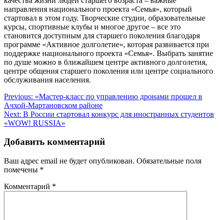
качества жизни людей старшего возраста – важные
направления национального проекта «Семья», который
стартовал в этом году. Творческие студии, образовательные
курсы, спортивные клубы и многое другое – все это
становится доступным для старшего поколения благодаря
программе «Активное долголетие», которая развивается при
поддержке национального проекта «Семья». Выбрать занятие
по душе можно в ближайшем центре активного долголетия,
центре общения старшего поколения или центре социального
обслуживания населения.
Навигация
Previous:
«Мастер-класс по управлению дронами прошел в
Ачхой-Мартановском районе
по
Next:
В России стартовал конкурс для иностранных студентов
записям
«WOW! RUSSIA»
Добавить комментарий
Ваш адрес email не будет опубликован.
Обязательные поля
помечены
*
Комментарий
*