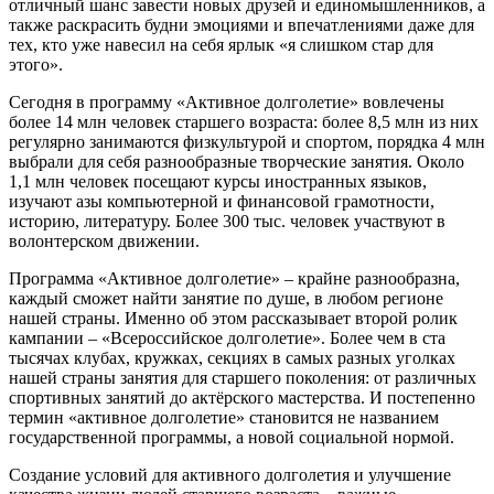
отличный шанс завести новых друзей и единомышленников, а
также раскрасить будни эмоциями и впечатлениями даже для
тех, кто уже навесил на себя ярлык «я слишком стар для
этого».
Сегодня в программу «Активное долголетие» вовлечены
более 14 млн человек старшего возраста: более 8,5 млн из них
регулярно занимаются физкультурой и спортом, порядка 4 млн
выбрали для себя разнообразные творческие занятия. Около
1,1 млн человек посещают курсы иностранных языков,
изучают азы компьютерной и финансовой грамотности,
историю, литературу. Более 300 тыс. человек участвуют в
волонтерском движении.
Программа «Активное долголетие» – крайне разнообразна,
каждый сможет найти занятие по душе, в любом регионе
нашей страны. Именно об этом рассказывает второй ролик
кампании – «Всероссийское долголетие». Более чем в ста
тысячах клубах, кружках, секциях в самых разных уголках
нашей страны занятия для старшего поколения: от различных
спортивных занятий до актёрского мастерства. И постепенно
термин «активное долголетие» становится не названием
государственной программы, а новой социальной нормой.
Создание условий для активного долголетия и улучшение