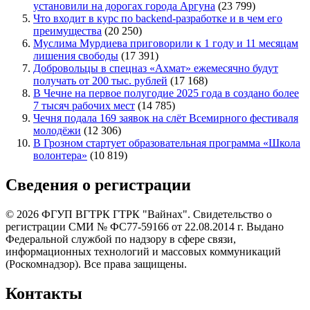
установили на дорогах города Аргуна
(23 799)
Что входит в курс по backend-разработке и в чем его
преимущества
(20 250)
Муслима Мурдиева приговорили к 1 году и 11 месяцам
лишения свободы
(17 391)
Добровольцы в спецназ «Ахмат» ежемесячно будут
получать от 200 тыс. рублей
(17 168)
В Чечне на первое полугодие 2025 года в создано более
7 тысяч рабочих мест
(14 785)
Чечня подала 169 заявок на слёт Всемирного фестиваля
молодёжи
(12 306)
В Грозном стартует образовательная программа «Школа
волонтера»
(10 819)
Сведения о регистрации
© 2026 ФГУП ВГТРК ГТРК "Вайнах". Свидетельство о
регистрации СМИ № ФС77-59166 от 22.08.2014 г. Выдано
Федеральной службой по надзору в сфере связи,
информационных технологий и массовых коммуникаций
(Роскомнадзор). Все права защищены.
Контакты