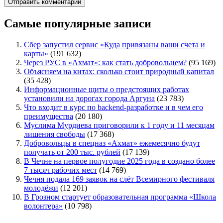
Самые популярные записи
Сбер запустил сервис «Куда привязаны ваши счета и
карты»
(191 632)
Через РУС в «Ахмат»: как стать добровольцем?
(95 169)
Объясняем на китах: сколько стоит природный капитал
(35 428)
Информационные щиты о предстоящих работах
установили на дорогах города Аргуна
(23 783)
Что входит в курс по backend-разработке и в чем его
преимущества
(20 180)
Муслима Мурдиева приговорили к 1 году и 11 месяцам
лишения свободы
(17 368)
Добровольцы в спецназ «Ахмат» ежемесячно будут
получать от 200 тыс. рублей
(17 139)
В Чечне на первое полугодие 2025 года в создано более
7 тысяч рабочих мест
(14 769)
Чечня подала 169 заявок на слёт Всемирного фестиваля
молодёжи
(12 201)
В Грозном стартует образовательная программа «Школа
волонтера»
(10 798)