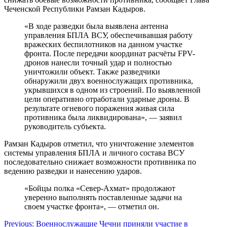
Чеченской Республики Рамзан Кадыров.
«В ходе разведки была выявлена антенна
управления БПЛА ВСУ, обеспечивавшая работу
вражеских беспилотников на данном участке
фронта. После передачи координат расчёты FPV-
дронов нанесли точный удар и полностью
уничтожили объект. Также разведчики
обнаружили двух военнослужащих противника,
укрывшихся в одном из строений. По выявленной
цели оперативно отработали ударные дроны. В
результате огневого поражения живая сила
противника была ликвидирована», — заявил
руководитель субъекта.
Рамзан Кадыров отметил, что уничтожение элементов
системы управления БПЛА и личного состава ВСУ
последовательно снижает возможности противника по
ведению разведки и нанесению ударов.
«Бойцы полка «Север-Ахмат» продолжают
уверенно выполнять поставленные задачи на
своем участке фронта», — отметил он.
Навигация
Previous:
Военнослужащие Чечни приняли участие в