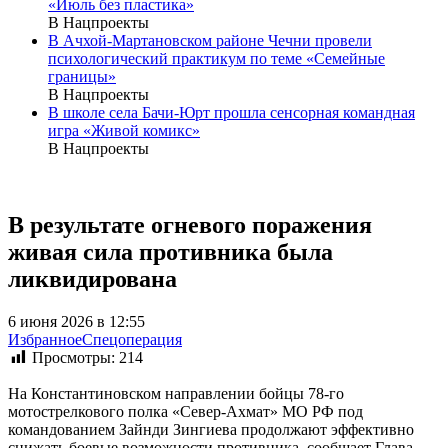
«Июль без пластика»
В Нацпроекты
В Ачхой-Мартановском районе Чечни провели
психологический практикум по теме «Семейные
границы»
В Нацпроекты
В школе села Бачи-Юрт прошла сенсорная командная
игра «Живой комикс»
В Нацпроекты
В результате огневого поражения
живая сила противника была
ликвидирована
6 июня 2026 в 12:55
Избранное
Спецоперация
Просмотры:
214
На Константиновском направлении бойцы 78-го
мотострелкового полка «Север-Ахмат» МО РФ под
командованием Зайнди Зингиева продолжают эффективно
снижать боевые возможности противника, сообщает Глава