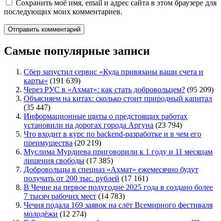
Сохранить моё имя, email и адрес сайта в этом браузере для
последующих моих комментариев.
Самые популярные записи
Сбер запустил сервис «Куда привязаны ваши счета и
карты»
(191 639)
Через РУС в «Ахмат»: как стать добровольцем?
(95 209)
Объясняем на китах: сколько стоит природный капитал
(35 447)
Информационные щиты о предстоящих работах
установили на дорогах города Аргуна
(23 794)
Что входит в курс по backend-разработке и в чем его
преимущества
(20 219)
Муслима Мурдиева приговорили к 1 году и 11 месяцам
лишения свободы
(17 385)
Добровольцы в спецназ «Ахмат» ежемесячно будут
получать от 200 тыс. рублей
(17 161)
В Чечне на первое полугодие 2025 года в создано более
7 тысяч рабочих мест
(14 783)
Чечня подала 169 заявок на слёт Всемирного фестиваля
молодёжи
(12 274)