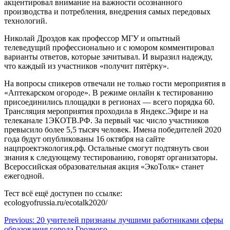
акцентировал внимание на важности осознанного
производства и потребления, внедрения самых передовых
технологий.
Николай Дроздов как профессор МГУ и опытный
телеведущий профессионально и с юмором комментировал
варианты ответов, которые зачитывал. И выразил надежду,
что каждый из участников «получит пятёрку».
На вопросы спикеров отвечали не только гости мероприятия в
«Аптекарском огороде». В режиме онлайн к тестированию
присоединились площадки в регионах — всего порядка 60.
Трансляция мероприятия проходила в Яндекс.Эфире и на
телеканале 1ЭКОТВ.РФ. За первый час число участников
превысило более 5,5 тысяч человек. Имена победителей 2020
года будут опубликованы 16 октября на сайте
нацпроектэкология.рф. Остальные смогут подтянуть свои
знания к следующему тестированию, говорят организаторы.
Всероссийская образовательная акция «ЭкоТолк» станет
ежегодной.
Тест всё ещё доступен по ссылке:
ecologyofrussia.ru/ecotalk2020/
Навигация
Previous:
20 учителей признаны лучшими работниками сферы
образования города Грозного