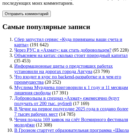
последующих моих комментариев.
Самые популярные записи
Сбер запустил сервис «Куда привязаны ваши счета и
карты»
(191 642)
Через РУС в «Ахмат»: как стать добровольцем?
(95 228)
Объясняем на китах: сколько стоит природный капитал
(35 453)
Информационные щиты о предстоящих работах
установили на дорогах города Аргуна
(23 799)
Что входит в курс по backend-разработке и в чем его
преимущества
(20 252)
Муслима Мурдиева приговорили к 1 году и 11 месяцам
лишения свободы
(17 391)
Добровольцы в спецназ «Ахмат» ежемесячно будут
получать от 200 тыс. рублей
(17 169)
В Чечне на первое полугодие 2025 года в создано более
7 тысяч рабочих мест
(14 785)
Чечня подала 169 заявок на слёт Всемирного фестиваля
молодёжи
(12 308)
В Грозном стартует образовательная программа «Школа