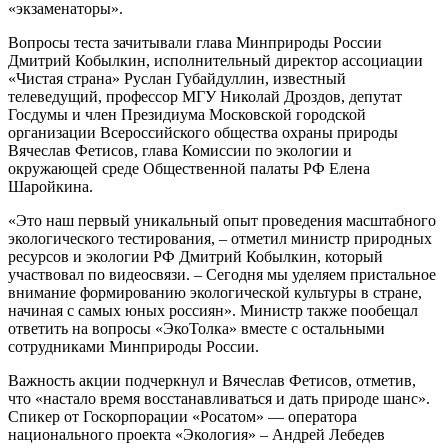
«экзаменаторы».
Вопросы теста зачитывали глава Минприроды России
Дмитрий Кобылкин, исполнительный директор ассоциации
«Чистая страна» Руслан Губайдуллин, известный
телеведущий, профессор МГУ Николай Дроздов, депутат
Госдумы и член Президиума Московской городской
организации Всероссийского общества охраны природы
Вячеслав Фетисов, глава Комиссии по экологии и
окружающей среде Общественной палаты РФ Елена
Шаройкина.
«Это наш первый уникальный опыт проведения масштабного
экологического тестирования, – отметил министр природных
ресурсов и экологии РФ Дмитрий Кобылкин, который
участвовал по видеосвязи. – Сегодня мы уделяем пристальное
внимание формированию экологической культуры в стране,
начиная с самых юных россиян». Министр также пообещал
ответить на вопросы «ЭкоТолка» вместе с остальными
сотрудниками Минприроды России.
Важность акции подчеркнул и Вячеслав Фетисов, отметив,
что «настало время восстанавливаться и дать природе шанс».
Спикер от Госкорпорации «Росатом» — оператора
национального проекта «Экология» – Андрей Лебедев