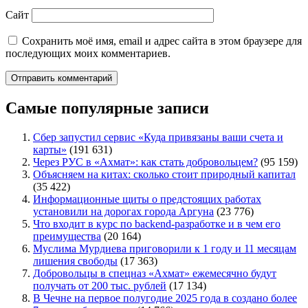
Сайт
Сохранить моё имя, email и адрес сайта в этом браузере для
последующих моих комментариев.
Самые популярные записи
Сбер запустил сервис «Куда привязаны ваши счета и
карты»
(191 631)
Через РУС в «Ахмат»: как стать добровольцем?
(95 159)
Объясняем на китах: сколько стоит природный капитал
(35 422)
Информационные щиты о предстоящих работах
установили на дорогах города Аргуна
(23 776)
Что входит в курс по backend-разработке и в чем его
преимущества
(20 164)
Муслима Мурдиева приговорили к 1 году и 11 месяцам
лишения свободы
(17 363)
Добровольцы в спецназ «Ахмат» ежемесячно будут
получать от 200 тыс. рублей
(17 134)
В Чечне на первое полугодие 2025 года в создано более