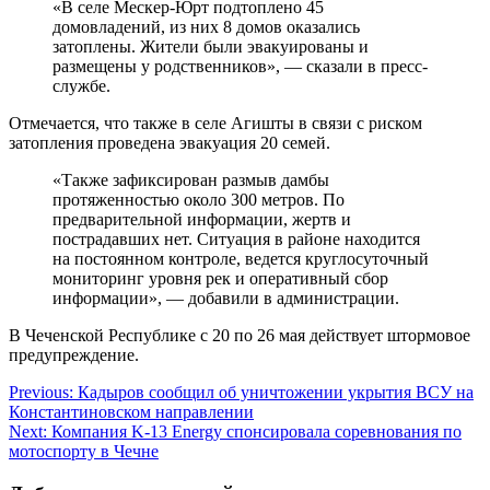
«В селе Мескер-Юрт подтоплено 45
домовладений, из них 8 домов оказались
затоплены. Жители были эвакуированы и
размещены у родственников», — сказали в пресс-
службе.
Отмечается, что также в селе Агишты в связи с риском
затопления проведена эвакуация 20 семей.
«Также зафиксирован размыв дамбы
протяженностью около 300 метров. По
предварительной информации, жертв и
пострадавших нет. Ситуация в районе находится
на постоянном контроле, ведется круглосуточный
мониторинг уровня рек и оперативный сбор
информации», — добавили в администрации.
В Чеченской Республике с 20 по 26 мая действует штормовое
предупреждение.
Навигация
Previous:
Кадыров сообщил об уничтожении укрытия ВСУ на
Константиновском направлении
по
Next:
Компания K-13 Energy спонсировала соревнования по
записям
мотоспорту в Чечне