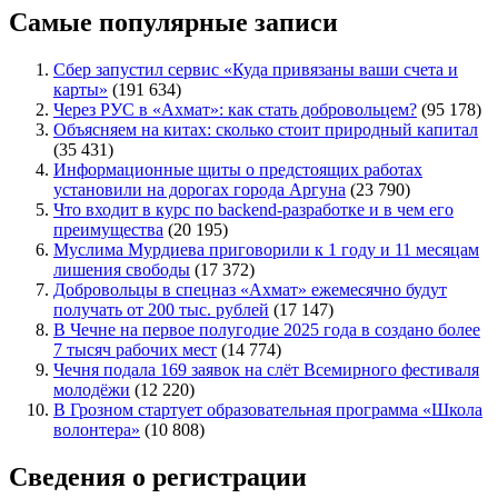
Самые популярные записи
Сбер запустил сервис «Куда привязаны ваши счета и
карты»
(191 634)
Через РУС в «Ахмат»: как стать добровольцем?
(95 178)
Объясняем на китах: сколько стоит природный капитал
(35 431)
Информационные щиты о предстоящих работах
установили на дорогах города Аргуна
(23 790)
Что входит в курс по backend-разработке и в чем его
преимущества
(20 195)
Муслима Мурдиева приговорили к 1 году и 11 месяцам
лишения свободы
(17 372)
Добровольцы в спецназ «Ахмат» ежемесячно будут
получать от 200 тыс. рублей
(17 147)
В Чечне на первое полугодие 2025 года в создано более
7 тысяч рабочих мест
(14 774)
Чечня подала 169 заявок на слёт Всемирного фестиваля
молодёжи
(12 220)
В Грозном стартует образовательная программа «Школа
волонтера»
(10 808)
Сведения о регистрации