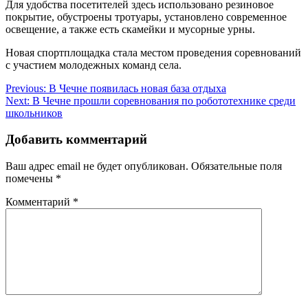
Для удобства посетителей здесь использовано резиновое
покрытие, обустроены тротуары, установлено современное
освещение, а также есть скамейки и мусорные урны.
Новая спортплощадка стала местом проведения соревнований
с участием молодежных команд села.
Навигация
Previous:
В Чечне появилась новая база отдыха
Next:
В Чечне прошли соревнования по робототехнике среди
по
школьников
записям
Добавить комментарий
Ваш адрес email не будет опубликован.
Обязательные поля
помечены
*
Комментарий
*