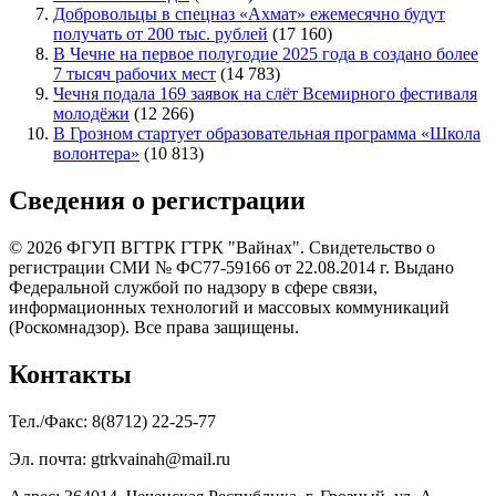
Добровольцы в спецназ «Ахмат» ежемесячно будут
получать от 200 тыс. рублей
(17 160)
В Чечне на первое полугодие 2025 года в создано более
7 тысяч рабочих мест
(14 783)
Чечня подала 169 заявок на слёт Всемирного фестиваля
молодёжи
(12 266)
В Грозном стартует образовательная программа «Школа
волонтера»
(10 813)
Сведения о регистрации
© 2026 ФГУП ВГТРК ГТРК "Вайнах". Свидетельство о
регистрации СМИ № ФС77-59166 от 22.08.2014 г. Выдано
Федеральной службой по надзору в сфере связи,
информационных технологий и массовых коммуникаций
(Роскомнадзор). Все права защищены.
Контакты
Тел./Факс: 8(8712) 22-25-77
Эл. почта: gtrkvainah@mail.ru