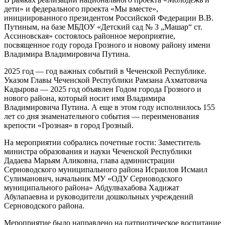
дети» и федерального проекта «Мы вместе»,
инициированного президентом Российской Федерации В.В.
Путиным, на базе МБДОУ «Детский сад № 3 „Машар“ ст.
Ассиновская» состоялось районное мероприятие,
посвященное году города Грозного и новому району имени
Владимира Владимировича Путина.
2025 год — год важных событий в Чеченской Республике.
Указом Главы Чеченской Республики Рамзана Ахматовича
Кадырова — 2025 год объявлен Годом города Грозного и
нового района, который носит имя Владимира
Владимировича Путина. А еще в этом году исполнилось 155
лет со дня знаменательного события — переименования
крепости «Грозная» в город Грозный.
На мероприятии собрались почетные гости: Заместитель
министра образования и науки Чеченской Республики
Дадаева Марьям Аликовна, глава администрации
Серноводского муниципального района Исраилов Исмаил
Сулиманович, начальник МУ «ОДУ Серноводского
муниципального района» Абдулвахабова Хадижат
Абулапаевна и руководители дошкольных учреждений
Серноводского района.
Мероприятие было направлено на патриотическое воспитание