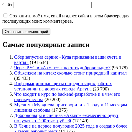
Сайт
Сохранить моё имя, email и адрес сайта в этом браузере для
последующих моих комментариев.
Самые популярные записи
Сбер запустил сервис «Куда привязаны ваши счета и
карты»
(191 634)
Через РУС в «Ахмат»: как стать добровольцем?
(95 178)
Объясняем на китах: сколько стоит природный капитал
(35 433)
Информационные щиты о предстоящих работах
установили на дорогах города Аргуна
(23 790)
Что входит в курс по backend-разработке и в чем его
преимущества
(20 200)
Муслима Мурдиева приговорили к 1 году и 11 месяцам
лишения свободы
(17 375)
Добровольцы в спецназ «Ахмат» ежемесячно будут
получать от 200 тыс. рублей
(17 149)
В Чечне на первое полугодие 2025 года в создано более
7 тысяч рабочих мест
(14 775)