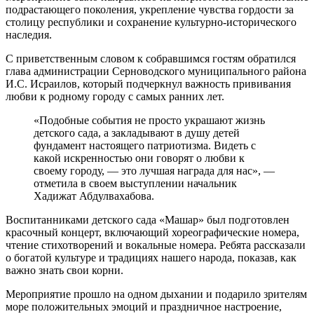
подрастающего поколения, укрепление чувства гордости за
столицу республики и сохранение культурно-исторического
наследия.
С приветственным словом к собравшимся гостям обратился
глава администрации Серноводского муниципального района
И.С. Исраилов, который подчеркнул важность прививания
любви к родному городу с самых ранних лет.
«Подобные события не просто украшают жизнь
детского сада, а закладывают в душу детей
фундамент настоящего патриотизма. Видеть с
какой искренностью они говорят о любви к
своему городу, — это лучшая награда для нас», —
отметила в своем выступлении начальник
Хадижат Абдулвахабова.
Воспитанниками детского сада «Машар» был подготовлен
красочный концерт, включающий хореографические номера,
чтение стихотворений и вокальные номера. Ребята рассказали
о богатой культуре и традициях нашего народа, показав, как
важно знать свои корни.
Мероприятие прошло на одном дыхании и подарило зрителям
море положительных эмоций и праздничное настроение,