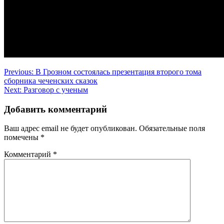
Навигация
Previous:
В Грозном состоялась презентация второго тома
сборника чеченских сказок
по
Next:
Разговор с ученым
записям
Добавить комментарий
Ваш адрес email не будет опубликован.
Обязательные поля
помечены
*
Комментарий
*