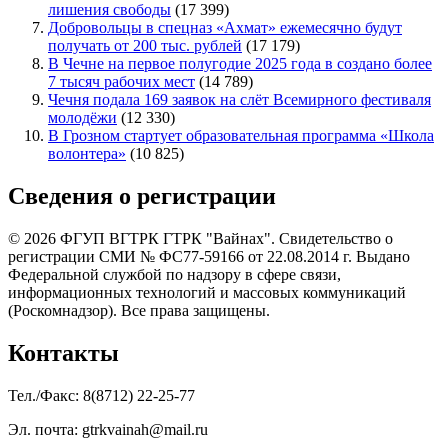
лишения свободы
(17 399)
Добровольцы в спецназ «Ахмат» ежемесячно будут
получать от 200 тыс. рублей
(17 179)
В Чечне на первое полугодие 2025 года в создано более
7 тысяч рабочих мест
(14 789)
Чечня подала 169 заявок на слёт Всемирного фестиваля
молодёжи
(12 330)
В Грозном стартует образовательная программа «Школа
волонтера»
(10 825)
Сведения о регистрации
© 2026 ФГУП ВГТРК ГТРК "Вайнах". Свидетельство о
регистрации СМИ № ФС77-59166 от 22.08.2014 г. Выдано
Федеральной службой по надзору в сфере связи,
информационных технологий и массовых коммуникаций
(Роскомнадзор). Все права защищены.
Контакты
Тел./Факс: 8(8712) 22-25-77
Эл. почта: gtrkvainah@mail.ru