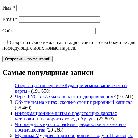
Имя
*
Email
*
Сайт
Сохранить моё имя, email и адрес сайта в этом браузере для
последующих моих комментариев.
Самые популярные записи
Сбер запустил сервис «Куда привязаны ваши счета и
карты»
(191 650)
Через РУС в «Ахмат»: как стать добровольцем?
(95 241)
Объясняем на китах: сколько стоит природный капитал
(35 460)
Информационные щиты о предстоящих работах
установили на дорогах города Аргуна
(23 807)
Что входит в курс по backend-разработке и в чем его
преимущества
(20 268)
Муслима Мурдиева приговорили к 1 году и 11 месяцам