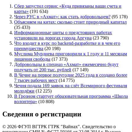
Сбер запустил сервис «Куда привязаны ваши счета и
карты»
(191 634)
Через РУС в «Ахмат»: как стать добровольцем?
(95 178)
Объясняем на китах: сколько стоит природный капитал
(35 433)
Информационные щиты о предстоящих работах
установили на дорогах города Аргуна
(23 790)
Что входит в курс по backend-разработке и в чем его
преимущества
(20 198)
Муслима Мурдиева приговорили к 1 году и 11 месяцам
лишения свободы
(17 373)
Добровольцы в спецназ «Ахмат» ежемесячно будут
получать от 200 тыс. рублей
(17 149)
В Чечне на первое полугодие 2025 года в создано более
7 тысяч рабочих мест
(14 775)
Чечня подала 169 заявок на слёт Всемирного фестиваля
молодёжи
(12 225)
В Грозном стартует образовательная программа «Школа
волонтера»
(10 808)
Сведения о регистрации
© 2026 ФГУП ВГТРК ГТРК "Вайнах". Свидетельство о
регистрации СМИ № ФС77-59166 от 22.08.2014 г. Выдано