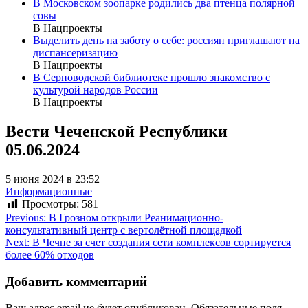
В Московском зоопарке родились два птенца полярной
совы
В Нацпроекты
Выделить день на заботу о себе: россиян приглашают на
диспансеризацию
В Нацпроекты
В Серноводской библиотеке прошло знакомство с
культурой народов России
В Нацпроекты
Вести Чеченской Республики
05.06.2024
5 июня 2024 в 23:52
Информационные
Просмотры:
581
Навигация
Previous:
В Грозном открыли Реанимационно-
консультативный центр с вертолётной площадкой
по
Next:
В Чечне за счет создания сети комплексов сортируется
записям
более 60% отходов
Добавить комментарий
Ваш адрес email не будет опубликован.
Обязательные поля