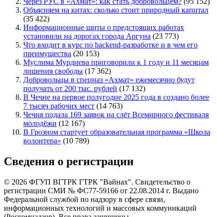
Через РУС в «Ахмат»: как стать добровольцем?
(95 152)
Объясняем на китах: сколько стоит природный капитал
(35 422)
Информационные щиты о предстоящих работах
установили на дорогах города Аргуна
(23 773)
Что входит в курс по backend-разработке и в чем его
преимущества
(20 153)
Муслима Мурдиева приговорили к 1 году и 11 месяцам
лишения свободы
(17 362)
Добровольцы в спецназ «Ахмат» ежемесячно будут
получать от 200 тыс. рублей
(17 132)
В Чечне на первое полугодие 2025 года в создано более
7 тысяч рабочих мест
(14 763)
Чечня подала 169 заявок на слёт Всемирного фестиваля
молодёжи
(12 167)
В Грозном стартует образовательная программа «Школа
волонтера»
(10 789)
Сведения о регистрации
© 2026 ФГУП ВГТРК ГТРК "Вайнах". Свидетельство о
регистрации СМИ № ФС77-59166 от 22.08.2014 г. Выдано
Федеральной службой по надзору в сфере связи,
информационных технологий и массовых коммуникаций
(Роскомнадзор). Все права защищены.