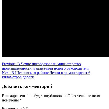
Навигация
Previous:
В Чечне преобразовали министерство
промышленности и назначили нового руководителя
по
Next:
В Шелковском районе Чечни отремонтируют 6
записям
километров дороги
Добавить комментарий
Ваш адрес email не будет опубликован.
Обязательные поля
помечены
*
Комментарий
*