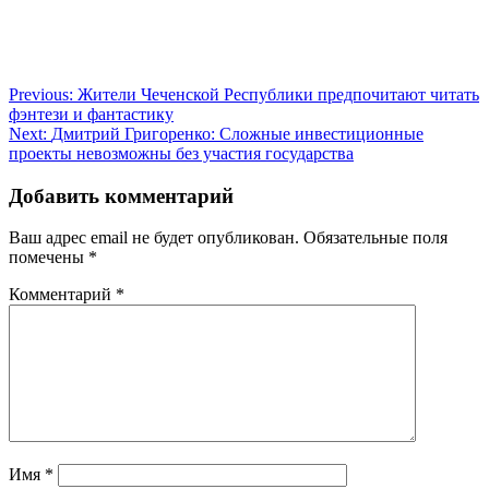
Навигация
Previous:
Жители Чеченской Республики предпочитают читать
фэнтези и фантастику
по
Next:
Дмитрий Григоренко: Сложные инвестиционные
записям
проекты невозможны без участия государства
Добавить комментарий
Ваш адрес email не будет опубликован.
Обязательные поля
помечены
*
Комментарий
*
Имя
*