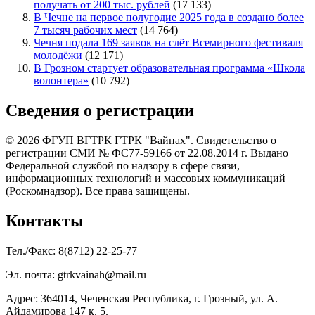
получать от 200 тыс. рублей
(17 133)
В Чечне на первое полугодие 2025 года в создано более
7 тысяч рабочих мест
(14 764)
Чечня подала 169 заявок на слёт Всемирного фестиваля
молодёжи
(12 171)
В Грозном стартует образовательная программа «Школа
волонтера»
(10 792)
Сведения о регистрации
© 2026 ФГУП ВГТРК ГТРК "Вайнах". Свидетельство о
регистрации СМИ № ФС77-59166 от 22.08.2014 г. Выдано
Федеральной службой по надзору в сфере связи,
информационных технологий и массовых коммуникаций
(Роскомнадзор). Все права защищены.
Контакты
Тел./Факс: 8(8712) 22-25-77
Эл. почта: gtrkvainah@mail.ru
Адрес: 364014, Чеченская Республика, г. Грозный, ул. А.
Айдамирова 147 к. 5.