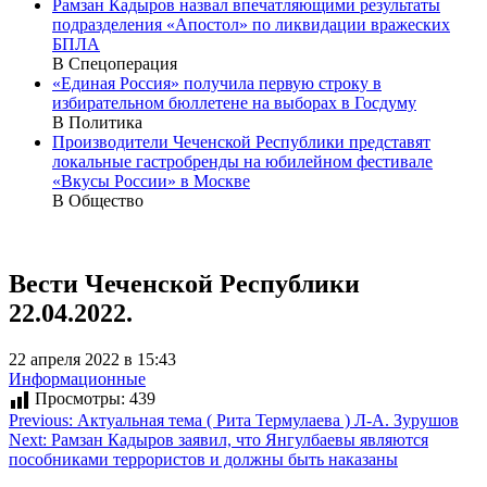
Рамзан Кадыров назвал впечатляющими результаты
подразделения «Апостол» по ликвидации вражеских
БПЛА
В Спецоперация
«Единая Россия» получила первую строку в
избирательном бюллетене на выборах в Госдуму
В Политика
Производители Чеченской Республики представят
локальные гастробренды на юбилейном фестивале
«Вкусы России» в Москве
В Общество
Вести Чеченской Республики
22.04.2022.
22 апреля 2022 в 15:43
Информационные
Просмотры:
439
Навигация
Previous:
Актуальная тема ( Рита Термулаева ) Л-А. Зурушов
Next:
Рамзан Кадыров заявил, что Янгулбаевы являются
по
пособниками террористов и должны быть наказаны
записям