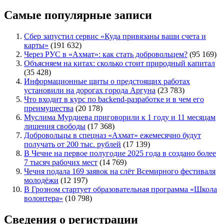
Самые популярные записи
Сбер запустил сервис «Куда привязаны ваши счета и
карты»
(191 632)
Через РУС в «Ахмат»: как стать добровольцем?
(95 169)
Объясняем на китах: сколько стоит природный капитал
(35 428)
Информационные щиты о предстоящих работах
установили на дорогах города Аргуна
(23 783)
Что входит в курс по backend-разработке и в чем его
преимущества
(20 178)
Муслима Мурдиева приговорили к 1 году и 11 месяцам
лишения свободы
(17 368)
Добровольцы в спецназ «Ахмат» ежемесячно будут
получать от 200 тыс. рублей
(17 139)
В Чечне на первое полугодие 2025 года в создано более
7 тысяч рабочих мест
(14 769)
Чечня подала 169 заявок на слёт Всемирного фестиваля
молодёжи
(12 197)
В Грозном стартует образовательная программа «Школа
волонтера»
(10 798)
Сведения о регистрации