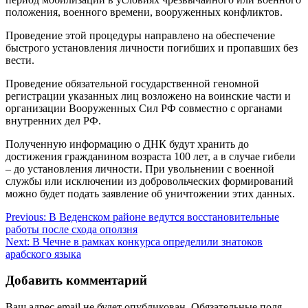
положения, военного времени, вооруженных конфликтов.
Проведение этой процедуры направлено на обеспечение
быстрого установления личности погибших и пропавших без
вести.
Проведение обязательной государственной геномной
регистрации указанных лиц возложено на воинские части и
организации Вооруженных Сил РФ совместно с органами
внутренних дел РФ.
Полученную информацию о ДНК будут хранить до
достижения гражданином возраста 100 лет, а в случае гибели
– до установления личности. При увольнении с военной
службы или исключении из добровольческих формирований
можно будет подать заявление об уничтожении этих данных.
Навигация
Previous:
В Веденском районе ведутся восстановительные
работы после схода оползня
по
Next:
В Чечне в рамках конкурса определили знатоков
записям
арабского языка
Добавить комментарий
Ваш адрес email не будет опубликован.
Обязательные поля