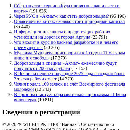
Сбер запустил сервис «Куда привязаны ваши счета и
карты»
(191 636)
Через РУС в «Ахмат»: как стать добровольцем?
(95 196)
Объясняем на китах: сколько стоит природный капитал
(35 440)
Информационные щиты о предстоящих работах
установили на дорогах города Аргуна
(23 791)
Что входит в курс по backend-разработке и в чем его
преимущества
(20 205)
Муслима Мурдиева приговорили к 1 году и 11 месяцам
лишения свободы
(17 379)
Добровольцы в спецназ «Ахмат» ежемесячно будут
получать от 200 тыс. рублей
(17 153)
В Чечне на первое полугодие 2025 года в создано более
7 тысяч рабочих мест
(14 779)
Чечня подала 169 заявок на слёт Всемирного фестиваля
молодёжи
(12 243)
В Грозном стартует образовательная программа «Школа
волонтера»
(10 811)
Сведения о регистрации
© 2026 ФГУП ВГТРК ГТРК "Вайнах". Свидетельство о
регистрации СМИ № ФС77-59166 от 22.08.2014 г. Выдано