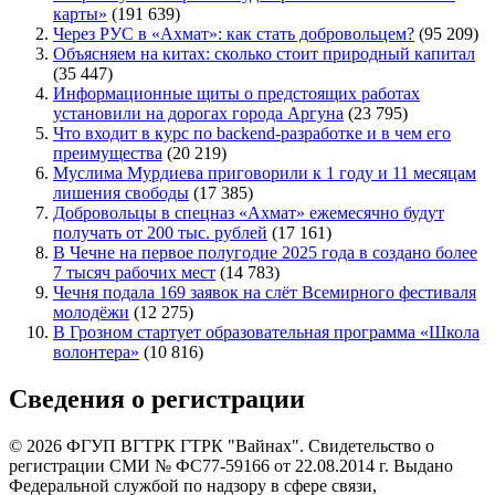
карты»
(191 639)
Через РУС в «Ахмат»: как стать добровольцем?
(95 209)
Объясняем на китах: сколько стоит природный капитал
(35 447)
Информационные щиты о предстоящих работах
установили на дорогах города Аргуна
(23 795)
Что входит в курс по backend-разработке и в чем его
преимущества
(20 219)
Муслима Мурдиева приговорили к 1 году и 11 месяцам
лишения свободы
(17 385)
Добровольцы в спецназ «Ахмат» ежемесячно будут
получать от 200 тыс. рублей
(17 161)
В Чечне на первое полугодие 2025 года в создано более
7 тысяч рабочих мест
(14 783)
Чечня подала 169 заявок на слёт Всемирного фестиваля
молодёжи
(12 275)
В Грозном стартует образовательная программа «Школа
волонтера»
(10 816)
Сведения о регистрации
© 2026 ФГУП ВГТРК ГТРК "Вайнах". Свидетельство о
регистрации СМИ № ФС77-59166 от 22.08.2014 г. Выдано
Федеральной службой по надзору в сфере связи,