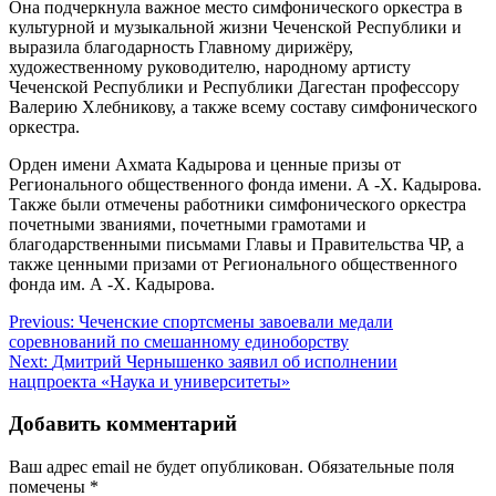
Она подчеркнула важное место симфонического оркестра в
культурной и музыкальной жизни Чеченской Республики и
выразила благодарность Главному дирижёру,
художественному руководителю, народному артисту
Чеченской Республики и Республики Дагестан профессору
Валерию Хлебникову, а также всему составу симфонического
оркестра.
Орден имени Ахмата Кадырова и ценные призы от
Регионального общественного фонда имени. А -Х. Кадырова.
Также были отмечены работники симфонического оркестра
почетными званиями, почетными грамотами и
благодарственными письмами Главы и Правительства ЧР, а
также ценными призами от Регионального общественного
фонда им. А -Х. Кадырова.
Навигация
Previous:
Чеченские спортсмены завоевали медали
соревнований по смешанному единоборству
по
Next:
Дмитрий Чернышенко заявил об исполнении
записям
нацпроекта «Наука и университеты»
Добавить комментарий
Ваш адрес email не будет опубликован.
Обязательные поля
помечены
*