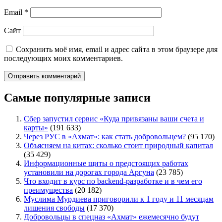
Email
*
Сайт
Сохранить моё имя, email и адрес сайта в этом браузере для
последующих моих комментариев.
Самые популярные записи
Сбер запустил сервис «Куда привязаны ваши счета и
карты»
(191 633)
Через РУС в «Ахмат»: как стать добровольцем?
(95 170)
Объясняем на китах: сколько стоит природный капитал
(35 429)
Информационные щиты о предстоящих работах
установили на дорогах города Аргуна
(23 785)
Что входит в курс по backend-разработке и в чем его
преимущества
(20 182)
Муслима Мурдиева приговорили к 1 году и 11 месяцам
лишения свободы
(17 370)
Добровольцы в спецназ «Ахмат» ежемесячно будут