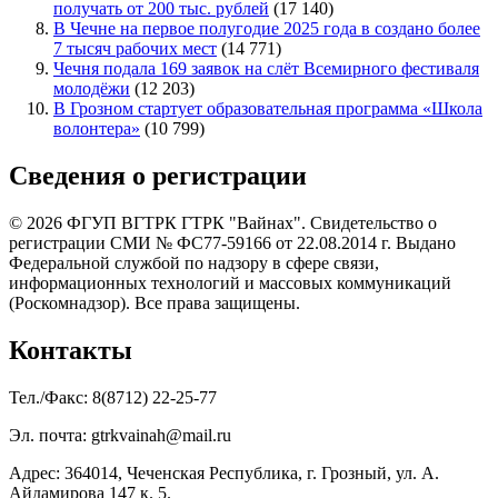
получать от 200 тыс. рублей
(17 140)
В Чечне на первое полугодие 2025 года в создано более
7 тысяч рабочих мест
(14 771)
Чечня подала 169 заявок на слёт Всемирного фестиваля
молодёжи
(12 203)
В Грозном стартует образовательная программа «Школа
волонтера»
(10 799)
Сведения о регистрации
© 2026 ФГУП ВГТРК ГТРК "Вайнах". Свидетельство о
регистрации СМИ № ФС77-59166 от 22.08.2014 г. Выдано
Федеральной службой по надзору в сфере связи,
информационных технологий и массовых коммуникаций
(Роскомнадзор). Все права защищены.
Контакты
Тел./Факс: 8(8712) 22-25-77
Эл. почта: gtrkvainah@mail.ru
Адрес: 364014, Чеченская Республика, г. Грозный, ул. А.
Айдамирова 147 к. 5.