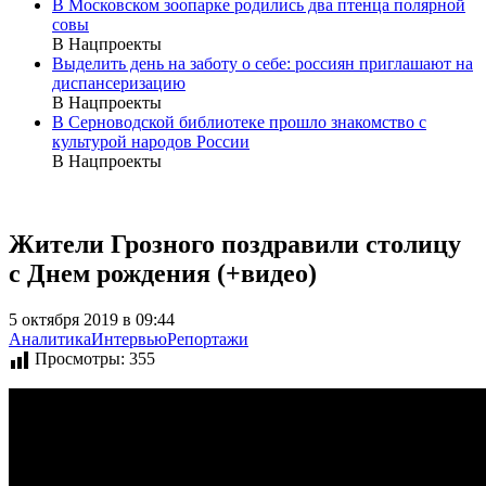
В Московском зоопарке родились два птенца полярной
совы
В Нацпроекты
Выделить день на заботу о себе: россиян приглашают на
диспансеризацию
В Нацпроекты
В Серноводской библиотеке прошло знакомство с
культурой народов России
В Нацпроекты
Жители Грозного поздравили столицу
с Днем рождения (+видео)
5 октября 2019 в 09:44
Аналитика
Интервью
Репортажи
Просмотры:
355