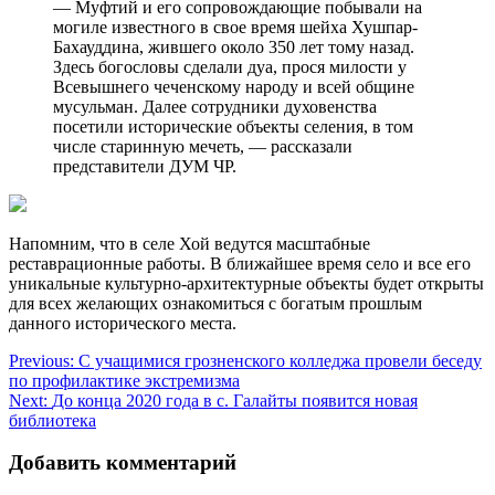
— Муфтий и его сопровождающие побывали на
могиле известного в свое время шейха Хушпар-
Бахауддина, жившего около 350 лет тому назад.
Здесь богословы сделали дуа, прося милости у
Всевышнего чеченскому народу и всей общине
мусульман. Далее сотрудники духовенства
посетили исторические объекты селения, в том
числе старинную мечеть, — рассказали
представители ДУМ ЧР.
Напомним, что в селе Хой ведутся масштабные
реставрационные работы. В ближайшее время село и все его
уникальные культурно-архитектурные объекты будет открыты
для всех желающих ознакомиться с богатым прошлым
данного исторического места.
Навигация
Previous:
С учащимися грозненского колледжа провели беседу
по профилактике экстремизма
по
Next:
До конца 2020 года в с. Галайты появится новая
записям
библиотека
Добавить комментарий