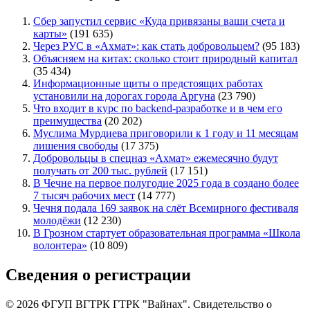
Сбер запустил сервис «Куда привязаны ваши счета и
карты»
(191 635)
Через РУС в «Ахмат»: как стать добровольцем?
(95 183)
Объясняем на китах: сколько стоит природный капитал
(35 434)
Информационные щиты о предстоящих работах
установили на дорогах города Аргуна
(23 790)
Что входит в курс по backend-разработке и в чем его
преимущества
(20 202)
Муслима Мурдиева приговорили к 1 году и 11 месяцам
лишения свободы
(17 375)
Добровольцы в спецназ «Ахмат» ежемесячно будут
получать от 200 тыс. рублей
(17 151)
В Чечне на первое полугодие 2025 года в создано более
7 тысяч рабочих мест
(14 777)
Чечня подала 169 заявок на слёт Всемирного фестиваля
молодёжи
(12 230)
В Грозном стартует образовательная программа «Школа
волонтера»
(10 809)
Сведения о регистрации
© 2026 ФГУП ВГТРК ГТРК "Вайнах". Свидетельство о