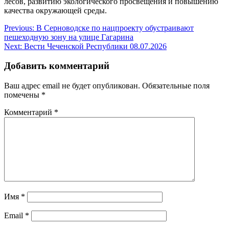
лесов, развитию экологического просвещения и повышению
качества окружающей среды.
Навигация
Previous:
В Серноводске по нацпроекту обустраивают
пешеходную зону на улице Гагарина
по
Next:
Вести Чеченской Республики 08.07.2026
записям
Добавить комментарий
Ваш адрес email не будет опубликован.
Обязательные поля
помечены
*
Комментарий
*
Имя
*
Email
*