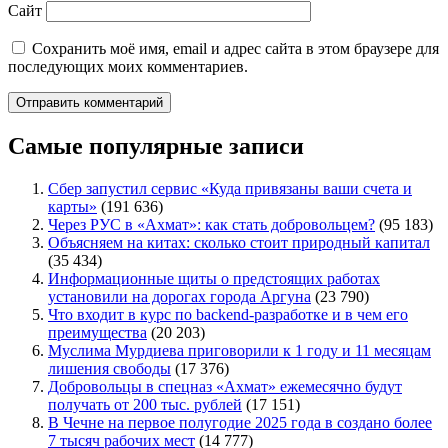
Сайт
Сохранить моё имя, email и адрес сайта в этом браузере для
последующих моих комментариев.
Самые популярные записи
Сбер запустил сервис «Куда привязаны ваши счета и
карты»
(191 636)
Через РУС в «Ахмат»: как стать добровольцем?
(95 183)
Объясняем на китах: сколько стоит природный капитал
(35 434)
Информационные щиты о предстоящих работах
установили на дорогах города Аргуна
(23 790)
Что входит в курс по backend-разработке и в чем его
преимущества
(20 203)
Муслима Мурдиева приговорили к 1 году и 11 месяцам
лишения свободы
(17 376)
Добровольцы в спецназ «Ахмат» ежемесячно будут
получать от 200 тыс. рублей
(17 151)
В Чечне на первое полугодие 2025 года в создано более
7 тысяч рабочих мест
(14 777)