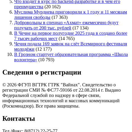
Что входит в курс по backend-разработке и в чем его
преимущества
(20 162)
Муслима Мурдиева приговорили к 1 году и 11 месяцам
лишения свободы
(17 363)
Добровольцы в спецназ «Ахмат» ежемесячно будут
получать от 200 тыс. рублей
(17 134)
В Чечне на первое полугодие 2025 года в создано более
7 тысяч рабочих мест
(14 765)
Чечня подала 169 заявок на слёт Всемирного фестиваля
молодёжи
(12 177)
В Грозном стартует образовательная программа «Школа
волонтера»
(10 793)
Сведения о регистрации
© 2026 ФГУП ВГТРК ГТРК "Вайнах". Свидетельство о
регистрации СМИ № ФС77-59166 от 22.08.2014 г. Выдано
Федеральной службой по надзору в сфере связи,
информационных технологий и массовых коммуникаций
(Роскомнадзор). Все права защищены.
Контакты
Тел./Факс: 8(8712) 22-25-77