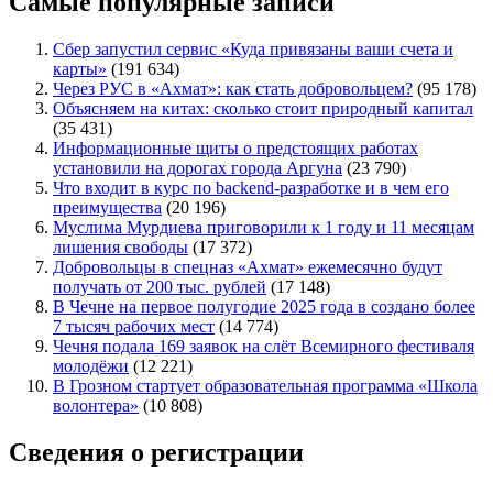
Самые популярные записи
Сбер запустил сервис «Куда привязаны ваши счета и
карты»
(191 634)
Через РУС в «Ахмат»: как стать добровольцем?
(95 178)
Объясняем на китах: сколько стоит природный капитал
(35 431)
Информационные щиты о предстоящих работах
установили на дорогах города Аргуна
(23 790)
Что входит в курс по backend-разработке и в чем его
преимущества
(20 196)
Муслима Мурдиева приговорили к 1 году и 11 месяцам
лишения свободы
(17 372)
Добровольцы в спецназ «Ахмат» ежемесячно будут
получать от 200 тыс. рублей
(17 148)
В Чечне на первое полугодие 2025 года в создано более
7 тысяч рабочих мест
(14 774)
Чечня подала 169 заявок на слёт Всемирного фестиваля
молодёжи
(12 221)
В Грозном стартует образовательная программа «Школа
волонтера»
(10 808)
Сведения о регистрации