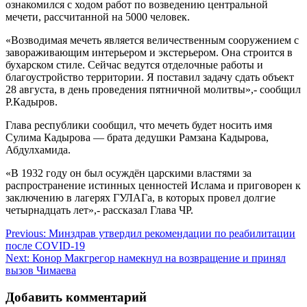
ознакомился с ходом работ по возведению центральной
мечети, рассчитанной на 5000 человек.
«Возводимая мечеть является величественным сооружением с
завораживающим интерьером и экстерьером. Она строится в
бухарском стиле. Сейчас ведутся отделочные работы и
благоустройство территории. Я поставил задачу сдать объект
28 августа, в день проведения пятничной молитвы»,- сообщил
Р.Кадыров.
Глава республики сообщил, что мечеть будет носить имя
Сулима Кадырова — брата дедушки Рамзана Кадырова,
Абдулхамида.
«В 1932 году он был осуждён царскими властями за
распространение истинных ценностей Ислама и приговорен к
заключению в лагерях ГУЛАГа, в которых провел долгие
четырнадцать лет»,- рассказал Глава ЧР.
Навигация
Previous:
Минздрав утвердил рекомендации по реабилитации
после COVID-19
по
Next:
Конор Макгрегор намекнул на возвращение и принял
записям
вызов Чимаева
Добавить комментарий