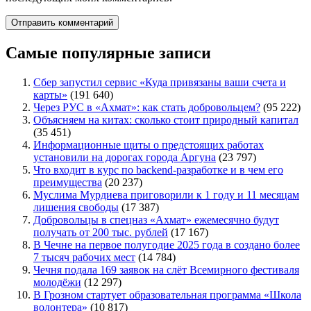
Самые популярные записи
Сбер запустил сервис «Куда привязаны ваши счета и
карты»
(191 640)
Через РУС в «Ахмат»: как стать добровольцем?
(95 222)
Объясняем на китах: сколько стоит природный капитал
(35 451)
Информационные щиты о предстоящих работах
установили на дорогах города Аргуна
(23 797)
Что входит в курс по backend-разработке и в чем его
преимущества
(20 237)
Муслима Мурдиева приговорили к 1 году и 11 месяцам
лишения свободы
(17 387)
Добровольцы в спецназ «Ахмат» ежемесячно будут
получать от 200 тыс. рублей
(17 167)
В Чечне на первое полугодие 2025 года в создано более
7 тысяч рабочих мест
(14 784)
Чечня подала 169 заявок на слёт Всемирного фестиваля
молодёжи
(12 297)
В Грозном стартует образовательная программа «Школа
волонтера»
(10 817)