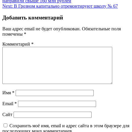
направили свыше 160 млн рублей
по
Next:
В Грозном капитально отремонтируют школу № 67
записям
Добавить комментарий
Ваш адрес email не будет опубликован.
Обязательные поля
помечены
*
Комментарий
*
Имя
*
Email
*
Сайт
Сохранить моё имя, email и адрес сайта в этом браузере для
последующих моих комментариев.