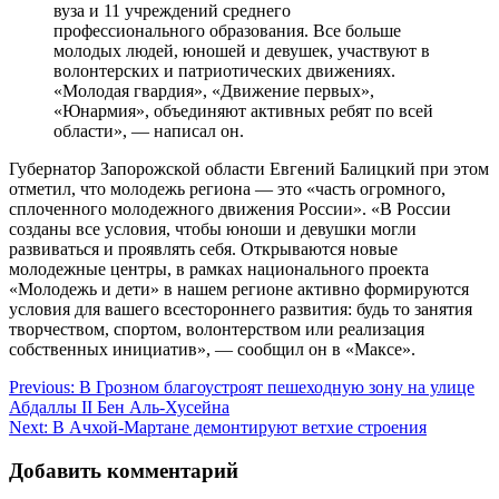
вуза и 11 учреждений среднего
профессионального образования. Все больше
молодых людей, юношей и девушек, участвуют в
волонтерских и патриотических движениях.
«Молодая гвардия», «Движение первых»,
«Юнармия», объединяют активных ребят по всей
области», — написал он.
Губернатор Запорожской области Евгений Балицкий при этом
отметил, что молодежь региона — это «часть огромного,
сплоченного молодежного движения России». «В России
созданы все условия, чтобы юноши и девушки могли
развиваться и проявлять себя. Открываются новые
молодежные центры, в рамках национального проекта
«Молодежь и дети» в нашем регионе активно формируются
условия для вашего всестороннего развития: будь то занятия
творчеством, спортом, волонтерством или реализация
собственных инициатив», — сообщил он в «Максе».
Навигация
Previous:
В Грозном благоустроят пешеходную зону на улице
Абдаллы II Бен Аль-Хусейна
по
Next:
В Ачхой-Мартане демонтируют ветхие строения
записям
Добавить комментарий