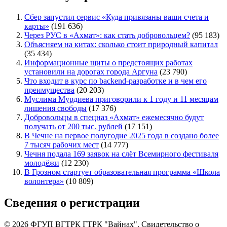
Сбер запустил сервис «Куда привязаны ваши счета и
карты»
(191 636)
Через РУС в «Ахмат»: как стать добровольцем?
(95 183)
Объясняем на китах: сколько стоит природный капитал
(35 434)
Информационные щиты о предстоящих работах
установили на дорогах города Аргуна
(23 790)
Что входит в курс по backend-разработке и в чем его
преимущества
(20 203)
Муслима Мурдиева приговорили к 1 году и 11 месяцам
лишения свободы
(17 376)
Добровольцы в спецназ «Ахмат» ежемесячно будут
получать от 200 тыс. рублей
(17 151)
В Чечне на первое полугодие 2025 года в создано более
7 тысяч рабочих мест
(14 777)
Чечня подала 169 заявок на слёт Всемирного фестиваля
молодёжи
(12 230)
В Грозном стартует образовательная программа «Школа
волонтера»
(10 809)
Сведения о регистрации
© 2026 ФГУП ВГТРК ГТРК "Вайнах". Свидетельство о