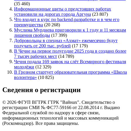
(35 460)
Информационные щиты о предстоящих работах
установили на дорогах города Аргуна
(23 807)
Что входит в курс по backend-разработке и в чем его
преимущества
(20 268)
Муслима Мурдиева приговорили к 1 году и 11 месяцам
лишения свободы
(17 399)
Добровольцы в спецназ «Ахмат» ежемесячно будут
получать от 200 тыс. рублей
(17 179)
В Чечне на первое полугодие 2025 года в создано более
7 тысяч рабочих мест
(14 789)
Чечня подала 169 заявок на слёт Всемирного фестиваля
молодёжи
(12 329)
В Грозном стартует образовательная программа «Школа
волонтера»
(10 825)
Сведения о регистрации
© 2026 ФГУП ВГТРК ГТРК "Вайнах". Свидетельство о
регистрации СМИ № ФС77-59166 от 22.08.2014 г. Выдано
Федеральной службой по надзору в сфере связи,
информационных технологий и массовых коммуникаций
(Роскомнадзор). Все права защищены.