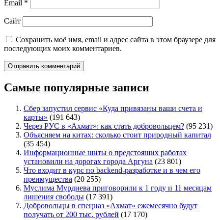
Email
*
Сайт
Сохранить моё имя, email и адрес сайта в этом браузере для
последующих моих комментариев.
Самые популярные записи
Сбер запустил сервис «Куда привязаны ваши счета и
карты»
(191 643)
Через РУС в «Ахмат»: как стать добровольцем?
(95 231)
Объясняем на китах: сколько стоит природный капитал
(35 454)
Информационные щиты о предстоящих работах
установили на дорогах города Аргуна
(23 801)
Что входит в курс по backend-разработке и в чем его
преимущества
(20 255)
Муслима Мурдиева приговорили к 1 году и 11 месяцам
лишения свободы
(17 391)
Добровольцы в спецназ «Ахмат» ежемесячно будут
получать от 200 тыс. рублей
(17 170)