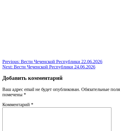
Навигация
Previous:
Вести Чеченской Республики 22.06.2026
Next:
Вести Чеченской Республики 24.06.2026
по
записям
Добавить комментарий
Ваш адрес email не будет опубликован.
Обязательные поля
помечены
*
Комментарий
*