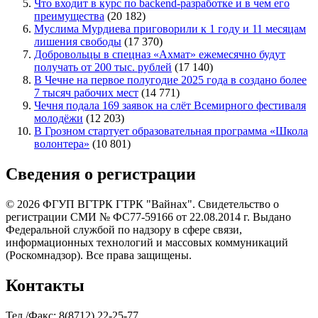
Что входит в курс по backend-разработке и в чем его
преимущества
(20 182)
Муслима Мурдиева приговорили к 1 году и 11 месяцам
лишения свободы
(17 370)
Добровольцы в спецназ «Ахмат» ежемесячно будут
получать от 200 тыс. рублей
(17 140)
В Чечне на первое полугодие 2025 года в создано более
7 тысяч рабочих мест
(14 771)
Чечня подала 169 заявок на слёт Всемирного фестиваля
молодёжи
(12 203)
В Грозном стартует образовательная программа «Школа
волонтера»
(10 801)
Сведения о регистрации
© 2026 ФГУП ВГТРК ГТРК "Вайнах". Свидетельство о
регистрации СМИ № ФС77-59166 от 22.08.2014 г. Выдано
Федеральной службой по надзору в сфере связи,
информационных технологий и массовых коммуникаций
(Роскомнадзор). Все права защищены.
Контакты
Тел./Факс: 8(8712) 22-25-77